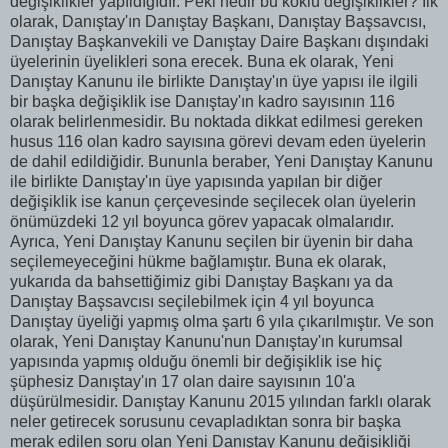
değişiklikler yapıldığıdır. Peki nedir bu köklü değişiklikler? İlk
olarak, Danıştay'ın Danıştay Başkanı, Danıştay Başsavcısı,
Danıştay Başkanvekili ve Danıştay Daire Başkanı dışındaki
üyelerinin üyelikleri sona erecek. Buna ek olarak, Yeni
Danıştay Kanunu ile birlikte Danıştay'ın üye yapısı ile ilgili
bir başka değişiklik ise Danıştay'ın kadro sayısının 116
olarak belirlenmesidir. Bu noktada dikkat edilmesi gereken
husus 116 olan kadro sayısına görevi devam eden üyelerin
de dahil edildiğidir. Bununla beraber, Yeni Danıştay Kanunu
ile birlikte Danıştay'ın üye yapısında yapılan bir diğer
değişiklik ise kanun çerçevesinde seçilecek olan üyelerin
önümüzdeki 12 yıl boyunca görev yapacak olmalarıdır.
Ayrıca, Yeni Danıştay Kanunu seçilen bir üyenin bir daha
seçilemeyeceğini hükme bağlamıştır. Buna ek olarak,
yukarıda da bahsettiğimiz gibi Danıştay Başkanı ya da
Danıştay Başsavcısı seçilebilmek için 4 yıl boyunca
Danıştay üyeliği yapmış olma şartı 6 yıla çıkarılmıştır. Ve son
olarak, Yeni Danıştay Kanunu'nun Danıştay'ın kurumsal
yapısında yapmış olduğu önemli bir değişiklik ise hiç
şüphesiz Danıştay'ın 17 olan daire sayısının 10'a
düşürülmesidir. Danıştay Kanunu 2015 yılından farklı olarak
neler getirecek sorusunu cevapladıktan sonra bir başka
merak edilen soru olan Yeni Danıştay Kanunu değişikliği