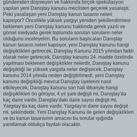
gündemden düşmeyen ve hakkında birçok spekülasyon
yapılan yeni Danıştay kanunu meclisten geçerek yasalaştı.
Peki yasalaşan yeni Danıştay kanun tasarısı neleri
kapsıyor? Öncelikle yüksek yargıyı yeniden şekillendirmesi
beklenen yeni Danıştay kanunu hakkında gerek yazılı ve
görsel medyada gerek toplumda sorulan soruların neler
olduğunu inceleyelim. Bu soruların başlıcaları Danıştay
kanun tasarısı neleri kapsıyor, yeni Danıştay kanunu hangi
değişiklikleri getirecek, Danıştay Kanunu 2015 yılından farklı
olarak neler getirecek, Danıştay kanunu 24. madde özelinde
yapılması beklenen değişiklikler nelerdir, Danıştay kanunu
değişikliği ile yüksek yargıda neler değişecek, Danıştay
kanunu 2014 yılında neden değiştirilmedi, yeni Danıştay
kanunu değişikliği mevcut Danıştay üyelerini nasıl
etkileyecek, Danıştay kanunu son hali itibariyle hangi
değişiklikleri ön görüyor, 4 yıl şartı değişti mi, Danıştay'da
kaç daire vardır, Danıştay'daki daire sayısı değişti mi,
Yargıtay'da kaç daire vardır, Yargıtay'ın daire sayısı değişti
mi, şeklindedir. Yeni Danıştay Kanunu ile gelen değişiklikleri
ve bu kanun tasarısının amacını bu sorular ışığında
yanıtlamak oldukça faydalı olacaktır.