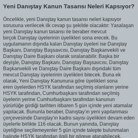
Yeni Danıştay Kanun Tasarısı Neleri Kapsıyor?
Öncelikle, yeni Danıştay kanun tasarısı neleri kapsıyor
sorusuna verilecek ilk cevap şu şekilde olacaktır: Yasalaşan
yeni Danıştay kanun tasarısı ile beraber mevcut
birçok Danıştay üyelerinin üyelikleri sona erecek. Bu
uygulamanın dışında kalan Danıştay üyeleri ise Danıştay
Başkanı, Danıştay Başsavcısı, Danıştay Başkanvekili ve
Danıştay Daire Başkanı olarak sıralanabilir. Başka bir
deyişle, Danıştay Başkanı, Danıştay Başsavcısı, Danıştay
Başkanvekili ve Danıştay Daire Başkanı dışındaki tüm
mevcut Danıştay üyelerinin üyelikleri bitecek. Buna ek
olarak, Yeni Danıştay Kanununa göre üyelikleri sona
eren üyelerden HSYK tarafından seçilmiş olanların yerine
HSYK tarafından, Cumhurbaşkanı tarafından seçilmiş
üyelerin yerine Cumhurbaşkanı tarafından kanunun
yürürlüğe girdiği tarihten itibaren 5 gün içinde yeni atamalar
yapılacak. Bununla beraber, Danıştay'ın yeni yapılanması
çerçevesinde Danıştay'ın kadro sayısı üyelikleri devam eden
üyelerle birlikte 116 olacak. Bunun yanında, Danıştay
üyeliğine seçilemeyenler 5 gün içinde talepte bulunmaları
halinde HSYK tarafından ilgili bir göreve atanabilecek.