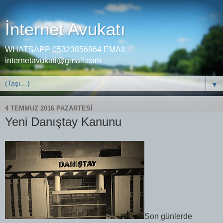
İnternet Avukatı
WHATSAPP 05323856964 EMAIL
internetavukati@gmail.com
▼
4 TEMMUZ 2016 PAZARTESI
Yeni Danıştay Kanunu
Son günlerde