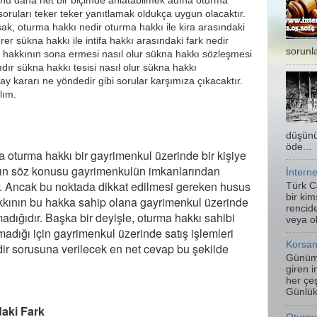
nu daha net bir biçimde anlatabilmek adına oturma
en soruları teker teker yanıtlamak oldukça uygun olacaktır.
ak, oturma hakkı nedir oturma hakkı ile kira arasındaki
er sükna hakkı ile intifa hakkı arasındaki fark nedir
sorunla
 hakkının sona ermesi nasıl olur sükna hakkı sözleşmesi
dır sükna hakkı tesisi nasıl olur sükna hakkı
tay kararı ne yöndedir gibi sorular karşımıza çıkacaktır.
alım.
düşünü
öde...
a oturma hakkı bir gayrimenkul üzerinde bir kişiye
ın söz konusu gayrimenkul
ün imkanlarından
İntern
r. Ancak bu noktada dikkat edilmesi gereken husus
Türk C
bir kim
kkının bu hakka sahip olana gayrimenkul üzerinde
rencide
madığıdır. Başka bir deyişle, oturma hakkı
sahibi
veya ol
adığı için gayrimenkul üzerinde satış işlemleri
Korsan
ir sorusuna verilecek en net cevap bu şekilde
Günümü
giren i
her çeş
Günlük
daki Fark