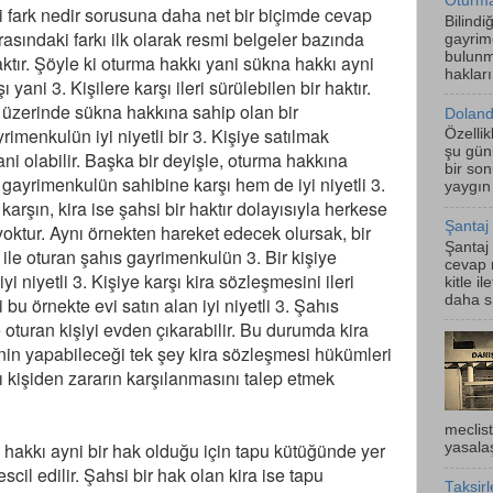
Oturma
i fark nedir sorusuna daha net bir biçimde cevap
Bilindi
rasındaki farkı ilk olarak resmi belgeler bazında
gayrim
bulunm
ktır. Şöyle ki oturma hakkı yani sükna hakkı ayni
hakları
 yani 3. Kişilere karşı ileri sürülebilen bir haktır.
 üzerinde sükna hakkına sahip olan bir
Doland
menkulün iyi niyetli bir 3. Kişiye satılmak
Özelli
şu gün
i olabilir. Başka bir deyişle, oturma hakkına
bir son
gayrimenkulün sahibine karşı hem de iyi niyetli 3.
yaygın 
a karşın, kira ise şahsi bir haktır dolayısıyla herkese
Şantaj
iği yoktur. Aynı örnekten hareket edecek olursak, bir
Şantaj
ile oturan şahıs gayrimenkulün 3. Bir kişiye
cevap m
 niyetli 3. Kişiye karşı kira sözleşmesini ileri
kitle i
daha sı
u örnekte evi satın alan iyi niyetli 3. Şahıs
 oturan kişiyi evden çıkarabilir. Bu durumda kira
inin yapabileceği tek şey kira sözleşmesi hükümleri
ı kişiden zararın karşılanmasını talep etmek
meclis
 hakkı ayni bir hak olduğu için tapu kütüğünde yer
yasalaş
scil edilir. Şahsi bir hak olan kira ise tapu
Taksir