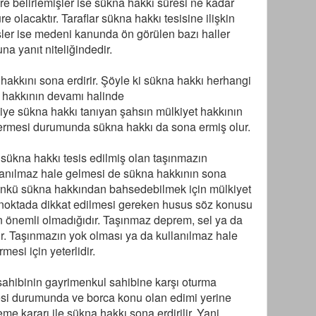
üre belirlemişler ise sükna hakkı süresi ne kadar
 olacaktır. Taraflar sükna hakkı tesisine ilişkin
şler ise medeni kanunda ön görülen bazı haller
na yanıt niteliğindedir.
hakkını sona erdirir. Şöyle ki sükna hakkı herhangi
 hakkının devamı halinde
şiye sükna hakkı tanıyan şahsın mülkiyet hakkının
 ermesi durumunda sükna hakkı da sona ermiş olur.
sükna hakkı tesis edilmiş olan taşınmazın
anılmaz hale gelmesi de sükna hakkının sona
nkü sükna hakkından bahsedebilmek için mülkiyet
 noktada dikkat edilmesi gereken husus söz konusu
 önemli olmadığıdır. Taşınmaz deprem, sel ya da
r. Taşınmazın yok olması ya da kullanılmaz hale
esi için yeterlidir.
ahibinin gayrimenkul sahibine karşı oturma
mesi durumunda ve borca konu olan edimi yerine
kararı ile sükna hakkı sona erdirilir. Yani