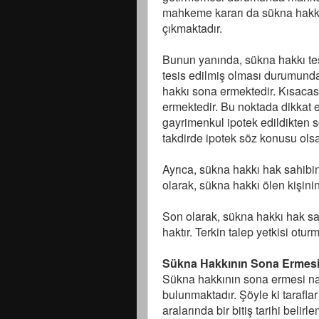
mahkeme kararı da sükna hakkı
çıkmaktadır.
Bunun yanında, sükna hakkı te
tesis edilmiş olması durumund
hakkı sona ermektedir. Kısacas
ermektedir. Bu noktada dikkat
gayrimenkul ipotek edildikten so
takdirde ipotek söz konusu olsa
Ayrıca, sükna hakkı hak sahibi
olarak, sükna hakkı ölen kişini
Son olarak, sükna hakkı hak sa
haktır. Terkin talep yetkisi otur
Sükna Hakkının Sona Ermes
Sükna hakkının sona ermesi nas
bulunmaktadır. Şöyle ki tarafl
aralarında bir bitiş tarihi belir