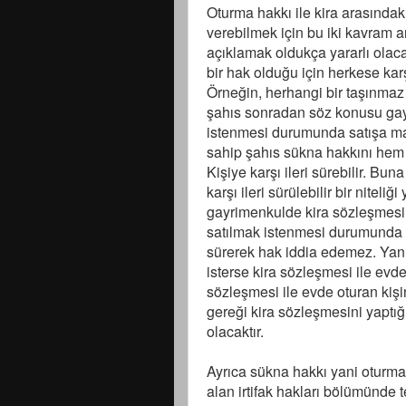
Oturma hakkı ile kira arasındak
verebilmek için bu iki kavram a
açıklamak oldukça yararlı olaca
bir hak olduğu için herkese karşı
Örneğin, herhangi bir taşınmaz
şahıs sonradan söz konusu gayri
istenmesi durumunda satışa man
sahip şahıs sükna hakkını hem 
Kişiye karşı ileri sürebilir. Bun
karşı ileri sürülebilir bir nitel
gayrimenkulde kira sözleşmesi 
satılmak istenmesi durumunda iyi
sürerek hak iddia edemez. Yani b
isterse kira sözleşmesi ile evde
sözleşmesi ile evde oturan kiş
gereği kira sözleşmesini yaptığ
olacaktır.
Ayrıca sükna hakkı yani oturma
alan irtifak hakları bölümünde te