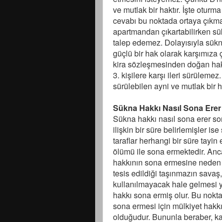
ve mutlak bir haktır. İşte oturm
cevabı bu noktada ortaya çıkma
apartmandan çıkartabilirken sü
talep edemez. Dolayısıyla sükn
güçlü bir hak olarak karşımıza 
kira sözleşmesinden doğan hak s
3. kişilere karşı ileri sürüleme
sürülebilen ayni ve mutlak bir h
Sükna Hakkı Nasıl Sona Erer
Sükna hakkı nasıl sona erer so
ilişkin bir süre belirlemişler i
taraflar herhangi bir süre tayi
ölümü ile sona ermektedir. Anc
hakkının sona ermesine neden o
tesis edildiği taşınmazın savaş
kullanılmayacak hale gelmesi
hakkı sona ermiş olur. Bu nokt
sona ermesi için mülkiyet hakk
olduğudur. Bununla beraber, k