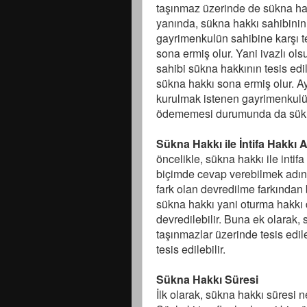
taşınmaz üzerinde de sükna ha
yanında, sükna hakkı sahibinin
gayrimenkulün sahibine karşı t
sona ermiş olur. Yani ivazlı ol
sahibi sükna hakkının tesis edi
sükna hakkı sona ermiş olur. 
kurulmak istenen gayrimenkulün
ödememesi durumunda da sükna
Sükna Hakkı ile İntifa Hakkı 
öncelikle, sükna hakkı ile intif
biçimde cevap verebilmek adına
fark olan devredilme farkından 
sükna hakkı yani oturma hakkı 
devredilebilir. Buna ek olarak,
taşınmazlar üzerinde tesis edile
tesis edilebilir.
Sükna Hakkı Süresi
İlk olarak, sükna hakkı süresi 