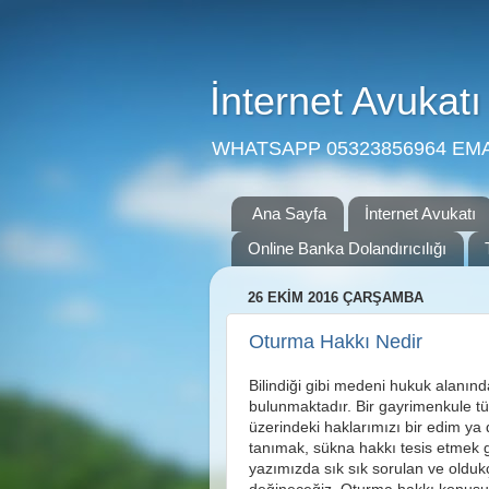
İnternet Avukatı
WHATSAPP 05323856964 EMAIL
Ana Sayfa
İnternet Avukatı
Online Banka Dolandırıcılığı
26 EKIM 2016 ÇARŞAMBA
Oturma Hakkı Nedir
Bilindiği gibi medeni hukuk alanınd
bulunmaktadır. Bir gayrimenkule tü
üzerindeki haklarımızı bir edim ya 
tanımak, sükna hakkı tesis etmek gib
yazımızda sık sık sorulan ve oldu