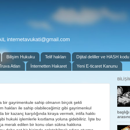
 internetavukati@gmail.com
Bilişim Hukuku
Telif hakları
Dijital deliller ve HASH kodu
Truva Atları
İnternetten Hakaret
Yeni E-ticaret Kanunu
BILIŞ
a bir gayrimenkule sahip olmanın birçok şekli
m hakları ile sahip olabileceğimiz gibi gayrimenkul
başlığı
da bir kazanç karşılığında kiraya vermek, intifa hakkı
arasın
i hukuki işlemlerle kısıtlama yoluna gidebiliriz. İşte bu
kça merak edilen bir konu olan sükna hakkına