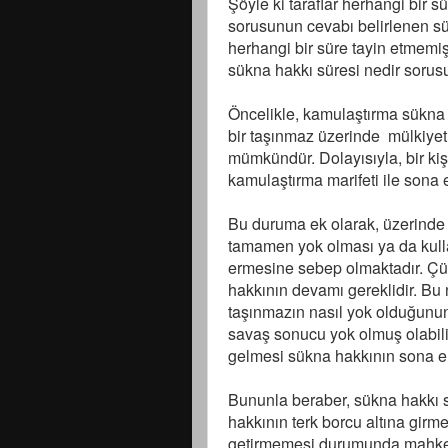
Şöyle ki taraflar herhangi bir s
sorusunun cevabı belirlenen süre
herhangi bir süre tayin etmemi
sükna hakkı süresi nedir sorusu
Öncelikle, kamulaştırma sükna 
bir taşınmaz üzerinde mülkiyet
mümkündür. Dolayısıyla, bir ki
kamulaştırma marifeti ile sona
Bu duruma ek olarak, üzerinde 
tamamen yok olması ya da kull
ermesine sebep olmaktadır. Çü
hakkının devamı gereklidir. Bu
taşınmazın nasıl yok olduğunun
savaş sonucu yok olmuş olabili
gelmesi sükna hakkının sona erm
Bununla beraber, sükna hakkı s
hakkının terk borcu altına gir
getirmemesi durumunda mahkeme 