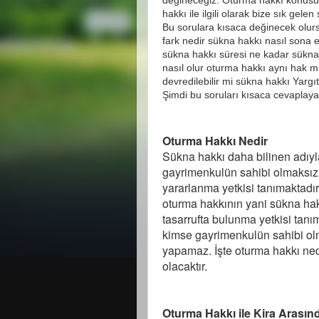
değineceğiz. Oturma hakkı konusu
hakkı ile ilgili olarak bize sık gel
Bu sorulara kısaca değinecek olurs
fark nedir sükna hakkı nasıl sona er
sükna hakkı süresi ne kadar sükna
nasıl olur oturma hakkı aynı hak mı
devredilebilir mi sükna hakkı Yargı
Şimdi bu soruları kısaca cevaplay
Oturma Hakkı Nedir
Sükna hakkı
daha bilinen adıyl
gayrimenkulün sahibi olmaksız
yararlanma yetkisi tanımaktadı
oturma hakkının yani sükna ha
tasarrufta bulunma yetkisi tanı
kimse gayrimenkulün sahibi olm
yapamaz. İşte oturma hakkı ned
olacaktır.
Oturma Hakkı ile Kira Arasın