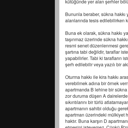
kütüğünde yer alan şerhler bölü
Bununla beraber, sükna hakkı y
alanlarında tesis edilebilirken k
Buna ek olarak, sükna hakkı yani
taşınmaz üzerinde sükna hakkı 
resmi senet düzenlenmesi gerek
şartına tabi değildir, taraflar i
yapabilirler. Tabi ki tarafları
şerh edilebilir veya yazılı bir a
Oturma hakkı ile kira hakkı ara
verebilmek adına bir örnek verm
apartmanda B lehine bir sükna 
zor duruma düşen A dairelerden 
sıkıntılarını bir türlü atlatama
apartmanın sahibi olduğu gerek
apartman üzerindeki mülkiyet h
haktır. Buna karşın D apartman
etmesini isteyemez. Çünkü B'nin 