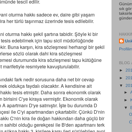
münde tescil edilir.
Günümü
sık gör
taksir
ani oturma hakkı sadece ev, daire gibi yaşam
gündem
ira her türlü taşınmaz üzerinde tesis edilebilir.
 oturma hakkı şekil şartına tabidir. Şöyle ki bir
HAKKI
tesis edebilmek için tapu sicil müdürlüğünde
Un
ir. Buna karşın, kira sözleşmesi herhangi bir şekil
Profil
sterlerse sözlü olarak dahi kira sözleşmesi
n istemesi durumunda kira sözleşmesi tapu kütüğüne
BLOG 
kit marifetiyle resmiyete kavuşturulabilir.
►
20
►
20
sındaki fark nedir sorusuna daha net bir cevap
ek oldukça faydalı olacaktır. A kendisine ait
▼
20
hakkı tesis etmiştir. Daha sonra ekonomik olarak
►
birisini C'ye kiraya vermiştir. Ekonomik olarak
►
yan A apartmanı D'ye satmıştır. İşte bu durumda D
▼
çesi ile C'yi apartmandan çıkartabilir. Çünkü D'nin
O
akkı C'nin kira ile doğan hakkından daha güçlü bir
C
ın sahibi olduğu gerekçesi ile B'den apartmanı terk
sükna hakkı 3. kişilere karşı ileri sürülebilen ayni