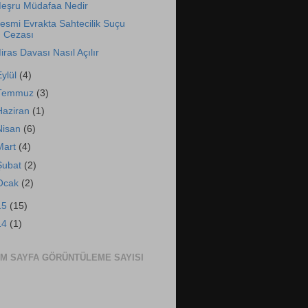
eşru Müdafaa Nedir
esmi Evrakta Sahtecilik Suçu
Cezası
iras Davası Nasıl Açılır
Eylül
(4)
Temmuz
(3)
Haziran
(1)
Nisan
(6)
Mart
(4)
Şubat
(2)
Ocak
(2)
15
(15)
14
(1)
M SAYFA GÖRÜNTÜLEME SAYISI