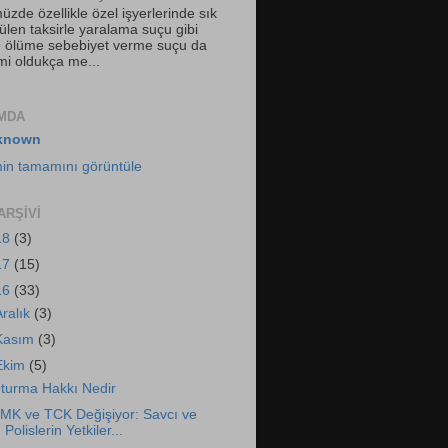
zde özellikle özel işyerlerinde sık
ülen taksirle yaralama suçu gibi
le ölüme sebebiyet verme suçu da
i oldukça me...
MDA
known
imin tamamını görüntüle
ARŞIVI
18
(3)
17
(15)
16
(33)
Aralık
(3)
Kasım
(3)
Ekim
(5)
turma Hakkı Nedir
MK ve TCK Değişiyor: Savcı ve
Polislerin Yetkiler...