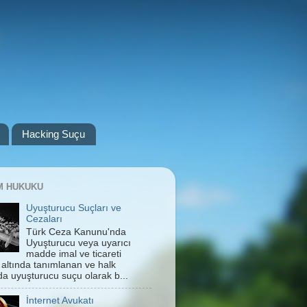
Hacking Suçu
IM HUKUKU
Uyuşturucu Suçları ve
Cezaları
Türk Ceza Kanunu'nda
Uyuşturucu veya uyarıcı
madde imal ve ticareti
 altında tanımlanan ve halk
da uyuşturucu suçu olarak b...
İnternet Avukatı