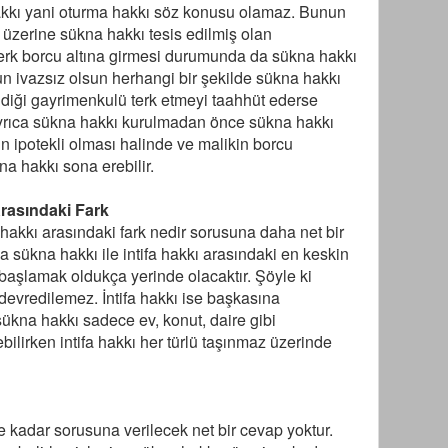
kkı yani oturma hakkı söz konusu olamaz. Bunun
 üzerine sükna hakkı tesis edilmiş olan
erk borcu altına girmesi durumunda da sükna hakkı
sun ivazsız olsun herhangi bir şekilde sükna hakkı
ldiği gayrimenkulü terk etmeyi taahhüt ederse
Ayrıca sükna hakkı kurulmadan önce sükna hakkı
 ipotekli olması halinde ve malikin borcu
 hakkı sona erebilir.
Arasındaki Fark
a hakkı arasındaki fark nedir sorusuna daha net bir
 sükna hakkı ile intifa hakkı arasındaki en keskin
başlamak oldukça yerinde olacaktır. Şöyle ki
devredilemez. İntifa hakkı ise başkasına
 sükna hakkı sadece ev, konut, daire gibi
bilirken intifa hakkı her türlü taşınmaz üzerinde
ne kadar sorusuna verilecek net bir cevap yoktur.