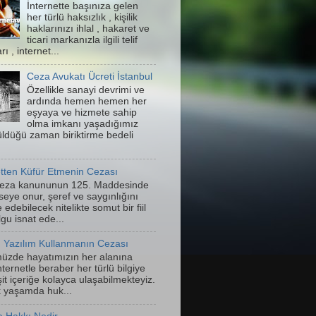
İnternette başınıza gelen
her türlü haksızlık , kişilik
haklarınızı ihlal , hakaret ve
ticari markanızla ilgili telif
rı , internet...
Ceza Avukatı Ücreti İstanbul
Özellikle sanayi devrimi ve
ardında hemen hemen her
eşyaya ve hizmete sahip
olma imkanı yaşadığımız
ldüğü zaman biriktirme bedeli
etten Küfür Etmenin Cezası
eza kanununun 125. Maddesinde
seye onur, şeref ve saygınlığını
 edebilecek nitelikte somut bir fiil
gu isnat ede...
 Yazılım Kullanmanın Cezası
zde hayatımızın her alanına
nternetle beraber her türlü bilgiye
it içeriğe kolayca ulaşabilmekteyiz.
 yaşamda huk...