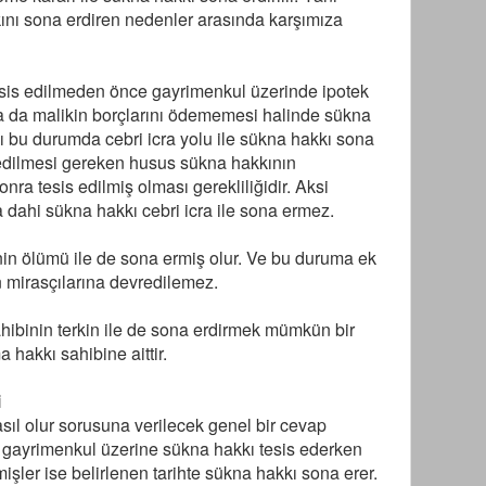
nı sona erdiren nedenler arasında karşımıza
sis edilmeden önce gayrimenkul üzerinde ipotek
a da malikin borçlarını ödememesi halinde sükna
ı bu durumda cebri icra yolu ile sükna hakkı sona
 edilmesi gereken husus sükna hakkının
nra tesis edilmiş olması gerekliliğidir. Aksi
 dahi sükna hakkı cebri icra ile sona ermez.
nin ölümü ile de sona ermiş olur. Ve bu duruma ek
n mirasçılarına devredilemez.
hibinin terkin ile de sona erdirmek mümkün bir
ma hakkı sahibine aittir.
i
ıl olur sorusuna verilecek genel bir cevap
ar gayrimenkul üzerine sükna hakkı tesis ederken
lemişler ise belirlenen tarihte sükna hakkı sona erer.