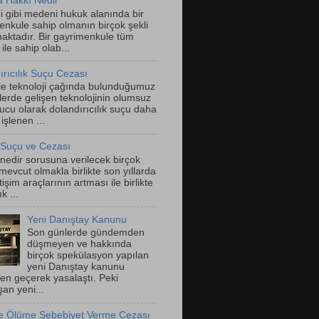
 Hakkı Nedir
ği gibi medeni hukuk alanında bir
enkule sahip olmanın birçok şekli
aktadır. Bir gayrimenkule tüm
 ile sahip olab...
ırıcılık Suçu Cezası
kle teknoloji çağında bulunduğumuz
lerde gelişen teknolojinin olumsuz
ucu olarak dolandırıcılık suçu daha
işlenen ...
 Suçu ve Cezası
 nedir sorusuna verilecek birçok
evcut olmakla birlikte son yıllarda
letişim araçlarının artması ile birlikte
k ...
Yeni Danıştay Kanunu
Son günlerde gündemden
düşmeyen ve hakkında
birçok spekülasyon yapılan
yeni Danıştay kanunu
ten geçerek yasalaştı. Peki
an yeni...
le Ölüme Sebebiyet Verme Cezası