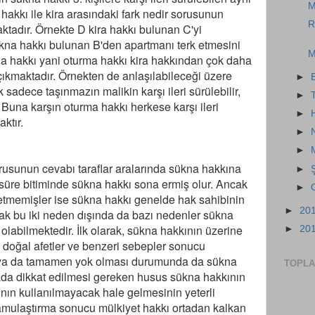
M
a hakkı ile kira arasındaki fark nedir sorusunun
R
ktadır. Örnekte D kira hakkı bulunan C'yi
kna hakkı bulunan B'den apartmanı terk etmesini
M
a hakkı yani oturma hakkı kira hakkından çok daha
çıkmaktadır. Örnekten de anlaşılabileceği üzere
►
adece taşınmazın malikin karşı ileri sürülebilir,
►
z. Buna karşın oturma hakkı herkese karşı ileri
►
aktır.
►
►
rusunun cevabı taraflar aralarında sükna hakkına
►
se süre bitiminde sükna hakkı sona ermiş olur. Ancak
►
n etmemişler ise sükna hakkı genelde hak sahibinin
►
20
ak bu iki neden dışında da bazı nedenler sükna
labilmektedir. İlk olarak, sükna hakkının üzerine
►
20
, doğal afetler ve benzeri sebepler sonucu
 ya da tamamen yok olması durumunda da sükna
TOPLA
ada dikkat edilmesi gereken husus sükna hakkının
ının kullanılmayacak hale gelmesinin yeterli
amulaştırma sonucu mülkiyet hakkı ortadan kalkan