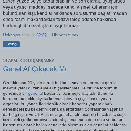
25'ten yüzde 50'ye kadar olabilir. Ve son olarak, uyuşturucu
veya uyarıcı maddeyi sadece kendi kişisel kullanımı için
bulunduran kişi, kendisi hakkında soruşturma başlatılmadan
önce resmi makamlardan tedavi talep ederse hakkında
herhangi bir cezai işlem uygulanmaz.
Unknown
zaman:
02:37
Hiç yorum yok:
Paylaş
14 ARALIK 2016 ÇARŞAMBA
Genel Af Çıkacak Mı
Özellikle son 20 yılda gerek hükümlü sayısının artması gerek
mevcut yargı düzenlemelerin çeşitlenmesi ile birlikte toplumun
genelinde bir
genel af
beklentisi belirmeye başladı. Bununla
beraber, bu beklentiyi kullanmak isteyen çeşitli basın yayın
organları bu yönde ileri dönük olarak haberler yaparak halk
genelindeki bu beklentiyi daha da arttırdılar. Sonrasında yaşanan
darbe girişimi ve OHAL süreci genel af olmasa bile birçok suç çeşidi
için belirli şartlar çerçevesinde af çıkmasına sebep oldu ve bunun
bir sonucu olarak halkın genelinde oluşmuş olan genel af beklentisi
daha da arttı. Bu çerçeveden bakınca çıkması muhtemel gibi