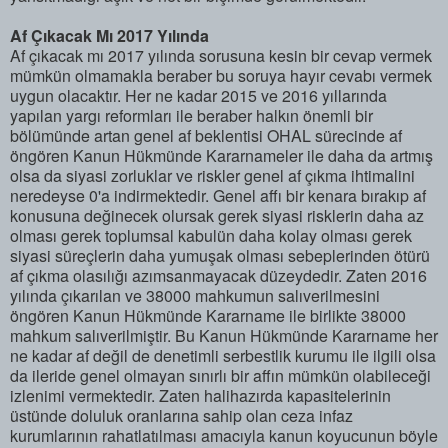
Af Çıkacak Mı 2017 Yılında
Af çıkacak mı 2017 yılında sorusuna kesin bir cevap vermek
mümkün olmamakla beraber bu soruya hayır cevabı vermek
uygun olacaktır. Her ne kadar 2015 ve 2016 yıllarında
yapılan yargı reformları ile beraber halkın önemli bir
bölümünde artan genel af beklentisi OHAL sürecinde af
öngören Kanun Hükmünde Kararnameler ile daha da artmış
olsa da siyasi zorluklar ve riskler genel af çıkma ihtimalini
neredeyse 0'a indirmektedir. Genel affı bir kenara bırakıp af
konusuna değinecek olursak gerek siyasi risklerin daha az
olması gerek toplumsal kabulün daha kolay olması gerek
siyasi süreçlerin daha yumuşak olması sebeplerinden ötürü
af çıkma olasılığı azımsanmayacak düzeydedir. Zaten 2016
yılında çıkarılan ve 38000 mahkumun salıverilmesini
öngören Kanun Hükmünde Kararname ile birlikte 38000
mahkum salıverilmiştir. Bu Kanun Hükmünde Kararname her
ne kadar af değil de denetimli serbestlik kurumu ile ilgili olsa
da ileride genel olmayan sınırlı bir affın mümkün olabileceği
izlenimi vermektedir. Zaten halihazırda kapasitelerinin
üstünde doluluk oranlarına sahip olan ceza infaz
kurumlarının rahatlatılması amacıyla kanun koyucunun böyle