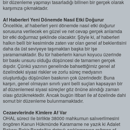
bir düzenleme yapmayı tasarladığı bilinen bir gerçek olarak
karşımıza çıkmaktadır.
Af Haberleri Yeni Dönemde Nasıl Etki Doğurur
Öncelikle, af haberleri yeni dönemde nasıl etki doğurur
sorusuna verilecek en güzel ve net cevap gerçek anlamda
bir etki doğurmaz şeklinde olacaktır. Şöyle ki, af haberleri
halkın belli bir kesiminde zaten var olan genel af beklentisini
daha da üst seviyeye taşımaktan başka bir işe
yaramamaktadır. Bu tür haberlerin kanun koyucu üzerinde
bir baskı unsuru olduğu düşüncesi de tamamen gerçek
dışıdır. Çünkü yazının genelinde bahsettiğimiz genel af
özelindeki siyasi riskler ve zorlu süreç medyanın
oluşturduğu düşünülen baskının çok üzerindedir. Buna
karşın, genel olmayan sınırlı yani belli suçları kapsayan bir
af düzenlemesi siyasi süreçler göz önüne alındığı zaman
olası gözükmektedir. Ancak bugün itibari ile af özelinde dahi
somut bir düzenleme bulunmamaktadır.
Cezaevlerinde Kimlere Af Var
OHAL süreci ile birlikte 38000 mahkumun salıverilmesini
öngören Kanun Hükmünde Kararname ne yazık ki Adalet
Bakanı Bekir Bozdağ'ın detaylı açıklamasına rağmen af