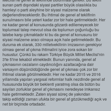
sunan parti dışındaki siyasi partiler büyük olasılıkla bu
hamleyi o parti aleyhine bir siyasi malzeme olarak
değerlendireceklerdir. Bu ihtimal de genel af teklifinin
sunulmasını bile yeteri kadar zor bir hale getirmektedir. Her
ne kadar genel af konusunda gözardı edilemeyecek bir
toplumsal talep mevcut olsa da toplumun çoğunluğu bu
talebe karşı çıkmaktadır ki bu da genel af konusunu bir
siyasi malzeme aracı olmaya açık hale getirmektedir. Bu
duruma ek olarak, 330 milletvekilinin imzasının gerekiyor
olması genel af çıkma ihtimalini iyice zora sokan bir
husustur. Çünkü bu rakam Türkiye Büyük Millet Meclisi'nin
3'te 5'ine tekabül etmektedir. Bunun yanında, genel af
çıkmasının cezaların caydırıcılığını azaltacağına dair
varsayım düşünüldüğünde genel af çıkması çok zor bir
ihtimal olarak görülmektedir. Her ne kadar 2015 ve 2016
yıllarında yapılan yargısal reformlar halk nezdinde genel af
hususunda büyük bir beklenti yaratmış olsa da bütün bu
sayılan zorluklar genel af çıkmasını neredeyse imkansız
hale getirmektedir. Zaten siyasi süreç de yakından
takip edildiği zaman ufukta bir genel af gözükmediği açık ve
net bir biçimde ortadadır.