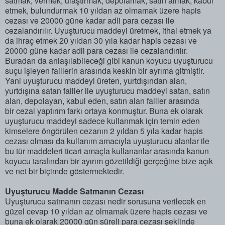
satmak, vermek, ulaştırmak, depolamak, satın almak, kabul
etmek, bulundurmak 10 yıldan az olmamak üzere hapis
cezası ve 20000 güne kadar adli para cezası ile
cezalandırılır. Uyuşturucu maddeyi üretmek, ithal etmek ya
da ihraç etmek 20 yıldan 30 yıla kadar hapis cezası ve
20000 güne kadar adli para cezası ile cezalandırılır.
Buradan da anlaşılabileceği gibi kanun koyucu uyuşturucu
suçu işleyen faillerin arasında keskin bir ayrıma gitmiştir.
Yani uyuşturucu maddeyi üreten, yurtdışından alan,
yurtdışına satan failler ile uyuşturucu maddeyi satan, satın
alan, depolayan, kabul eden, satın alan failler arasında
bir cezai yaptırım farkı ortaya konmuştur. Buna ek olarak
uyuşturucu maddeyi sadece kullanmak için temin eden
kimselere öngörülen cezanın 2 yıldan 5 yıla kadar hapis
cezası olması da kullanım amacıyla uyuşturucu alanlar ile
bu tür maddeleri ticari amaçla kullananlar arasında kanun
koyucu tarafından bir ayırım gözetildiği gerçeğine bize açık
ve net bir biçimde göstermektedir.
Uyuşturucu Madde Satmanın Cezası
Uyuşturucu satmanın cezası nedir sorusuna verilecek en
güzel cevap 10 yıldan az olmamak üzere hapis cezası ve
buna ek olarak 20000 gün süreli para cezası şeklinde