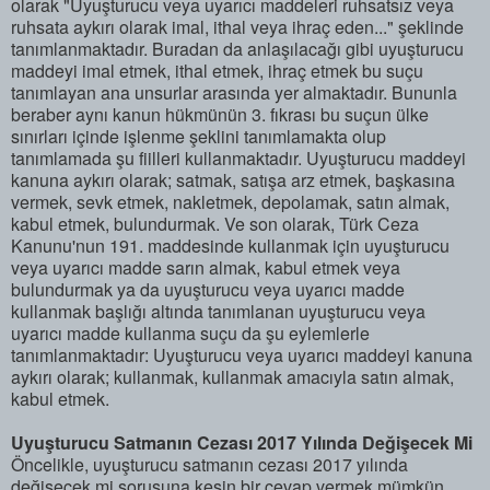
olarak "Uyuşturucu veya uyarıcı maddeleri ruhsatsız veya
ruhsata aykırı olarak imal, ithal veya ihraç eden..." şeklinde
tanımlanmaktadır. Buradan da anlaşılacağı gibi uyuşturucu
maddeyi imal etmek, ithal etmek, ihraç etmek bu suçu
tanımlayan ana unsurlar arasında yer almaktadır. Bununla
beraber aynı kanun hükmünün 3. fıkrası bu suçun ülke
sınırları içinde işlenme şeklini tanımlamakta olup
tanımlamada şu fiilleri kullanmaktadır. Uyuşturucu maddeyi
kanuna aykırı olarak; satmak, satışa arz etmek, başkasına
vermek, sevk etmek, nakletmek, depolamak, satın almak,
kabul etmek, bulundurmak. Ve son olarak, Türk Ceza
Kanunu'nun 191. maddesinde kullanmak için uyuşturucu
veya uyarıcı madde sarın almak, kabul etmek veya
bulundurmak ya da uyuşturucu veya uyarıcı madde
kullanmak başlığı altında tanımlanan uyuşturucu veya
uyarıcı madde kullanma suçu da şu eylemlerle
tanımlanmaktadır: Uyuşturucu veya uyarıcı maddeyi kanuna
aykırı olarak; kullanmak, kullanmak amacıyla satın almak,
kabul etmek.
Uyuşturucu Satmanın Cezası 2017 Yılında Değişecek Mi
Öncelikle, uyuşturucu satmanın cezası 2017 yılında
değişecek mi sorusuna kesin bir cevap vermek mümkün