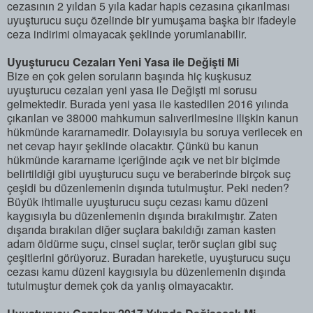
cezasının 2 yıldan 5 yıla kadar hapis cezasına çıkarılması
uyuşturucu suçu özelinde bir yumuşama başka bir ifadeyle
ceza indirimi olmayacak şeklinde yorumlanabilir.
Uyuşturucu Cezaları Yeni Yasa ile Değişti Mi
Bize en çok gelen soruların başında hiç kuşkusuz
uyuşturucu cezaları yeni yasa ile Değişti mi sorusu
gelmektedir. Burada yeni yasa ile kastedilen 2016 yılında
çıkarılan ve 38000 mahkumun salıverilmesine ilişkin kanun
hükmünde kararnamedir. Dolayısıyla bu soruya verilecek en
net cevap hayır şeklinde olacaktır. Çünkü bu kanun
hükmünde kararname içeriğinde açık ve net bir biçimde
belirtildiği gibi uyuşturucu suçu ve beraberinde birçok suç
çeşidi bu düzenlemenin dışında tutulmuştur. Peki neden?
Büyük ihtimalle uyuşturucu suçu cezası kamu düzeni
kaygısıyla bu düzenlemenin dışında bırakılmıştır. Zaten
dışarıda bırakılan diğer suçlara bakıldığı zaman kasten
adam öldürme suçu, cinsel suçlar, terör suçları gibi suç
çeşitlerini görüyoruz. Buradan hareketle, uyuşturucu suçu
cezası kamu düzeni kaygısıyla bu düzenlemenin dışında
tutulmuştur demek çok da yanlış olmayacaktır.