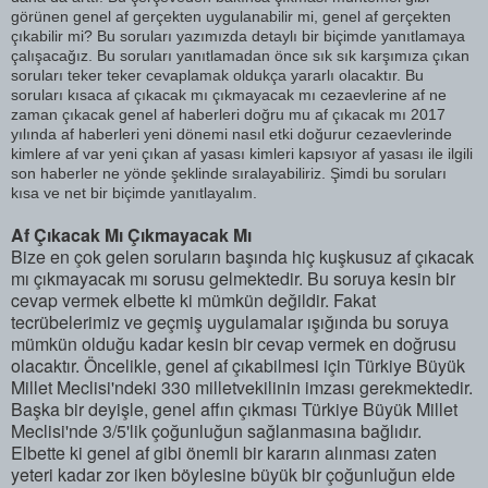
görünen genel af gerçekten uygulanabilir mi, genel af gerçekten
çıkabilir mi? Bu soruları yazımızda detaylı bir biçimde yanıtlamaya
çalışacağız. Bu soruları yanıtlamadan önce sık sık karşımıza çıkan
soruları teker teker cevaplamak oldukça yararlı olacaktır. Bu
soruları kısaca af çıkacak mı çıkmayacak mı cezaevlerine af ne
zaman çıkacak genel af haberleri doğru mu af çıkacak mı 2017
yılında af haberleri yeni dönemi nasıl etki doğurur cezaevlerinde
kimlere af var yeni çıkan af yasası kimleri kapsıyor af yasası ile ilgili
son haberler ne yönde şeklinde sıralayabiliriz. Şimdi bu soruları
kısa ve net bir biçimde yanıtlayalım.
Af Çıkacak Mı Çıkmayacak Mı
Bize en çok gelen soruların başında hiç kuşkusuz af çıkacak
mı çıkmayacak mı sorusu gelmektedir. Bu soruya kesin bir
cevap vermek elbette ki mümkün değildir. Fakat
tecrübelerimiz ve geçmiş uygulamalar ışığında bu soruya
mümkün olduğu kadar kesin bir cevap vermek en doğrusu
olacaktır. Öncelikle, genel af çıkabilmesi için Türkiye Büyük
Millet Meclisi'ndeki 330 milletvekilinin imzası gerekmektedir.
Başka bir deyişle, genel affın çıkması Türkiye Büyük Millet
Meclisi'nde 3/5'lik çoğunluğun sağlanmasına bağlıdır.
Elbette ki genel af gibi önemli bir kararın alınması zaten
yeteri kadar zor iken böylesine büyük bir çoğunluğun elde