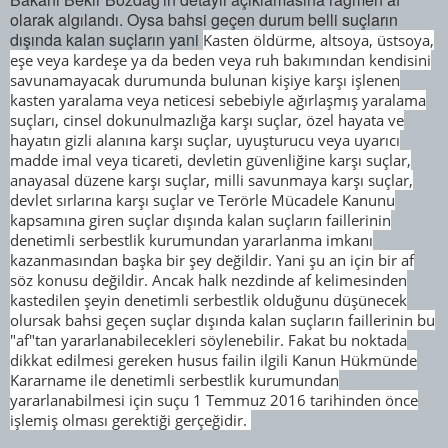
olarak algılandı. Oysa bahsi geçen durum belli suçların
dışında kalan suçların yani
Kasten öldürme, altsoya, üstsoya,
eşe veya kardeşe ya da beden veya ruh bakımından kendisini
savunamayacak durumunda bulunan kişiye karşı işlenen
kasten yaralama veya neticesi sebebiyle ağırlaşmış yaralama
suçları, cinsel dokunulmazlığa karşı suçlar, özel hayata ve
hayatın gizli alanına karşı suçlar, uyuşturucu veya uyarıcı
madde imal veya ticareti, devletin güvenliğine karşı suçlar,
anayasal düzene karşı suçlar, milli savunmaya karşı suçlar,
devlet sırlarına karşı suçlar ve Terörle Mücadele Kanunu
kapsamına giren suçlar dışında kalan suçların faillerinin
denetimli serbestlik kurumundan yararlanma imkanı
kazanmasından başka bir şey değildir. Yani şu an için bir af
söz konusu değildir. Ancak halk nezdinde af kelimesinden
kastedilen şeyin denetimli serbestlik olduğunu düşünecek
olursak bahsi geçen suçlar dışında kalan suçların faillerinin bu
"af"tan yararlanabilecekleri söylenebilir. Fakat bu noktada
dikkat edilmesi gereken husus failin ilgili Kanun Hükmünde
Kararname ile denetimli serbestlik kurumundan
yararlanabilmesi için suçu 1 Temmuz 2016 tarihinden önce
işlemiş olması gerektiği gerçeğidir.