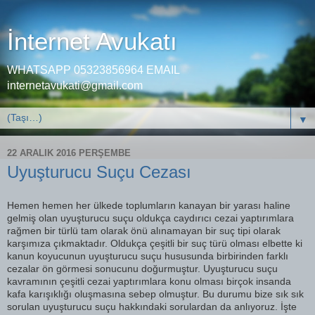
İnternet Avukatı
WHATSAPP 05323856964 EMAIL
internetavukati@gmail.com
▼
22 ARALIK 2016 PERŞEMBE
Uyuşturucu Suçu Cezası
Hemen hemen her ülkede toplumların kanayan bir yarası haline
gelmiş olan uyuşturucu suçu oldukça caydırıcı cezai yaptırımlara
rağmen bir türlü tam olarak önü alınamayan bir suç tipi olarak
karşımıza çıkmaktadır. Oldukça çeşitli bir suç türü olması elbette ki
kanun koyucunun uyuşturucu suçu hususunda birbirinden farklı
cezalar ön görmesi sonucunu doğurmuştur. Uyuşturucu suçu
kavramının çeşitli cezai yaptırımlara konu olması birçok insanda
kafa karışıklığı oluşmasına sebep olmuştur. Bu durumu bize sık sık
sorulan uyuşturucu suçu hakkındaki sorulardan da anlıyoruz. İşte