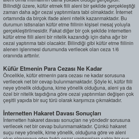
Bilindiği üzere, küfür etmek fiili aleni bir şekilde gerçekleştiği
zaman daha ağır cezai yaptırımlara tabi olmaktadır. İnternet
ortamında da birçok ifade aleni nitelik kazanmaktadır. Bu
durumun istisnaları küfür etme fiilinin kişisel mesaj yoluyla
gerçekleştirilmesidir. Fakat diğer bir çok şekilde internetten
küfür etme fiili aleni bir nitelik kazandığı için daha ağır bir
cezai yaptırıma tabi olacaktır. Bilindiği gibi küfür etme fiilinin
alenen işlenmesi durumunda verilecek olan ceza 1/6
oranında arttırılır.
Küfür Etmenin Para Cezası Ne Kadar
Öncelikle, küfür etmenin para cezası ne kadar sorusuna
verilecek net bir cevap bulunmamaktadır. Şöyle ki, küfür fiili
neye yönelik olduğuna, kime yönelik olduğuna, aleni ya da
özel bir nitelik taşıdığına göre cezai yaptırımları değişen çok
çeşitli yapıda bir suç türü olarak karşımıza çıkmaktadır.
İnternetten Hakaret Davası Sonuçları
İnternetten hakaret davası sonuçları ne yöndedir sorusuna
verilecek net bir cevap bulunmamaktadır. Çünkü hakaret
suçu neye yönelik, kime yönelik, olduğuna göre ve aleni
olup olmamaya göre farklı cezai yaptırımlara sahip bir suç