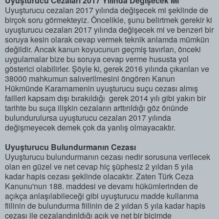
Uyuşturucu Cezaları 2017 Yılında Değişecek Mi
Uyuşturucu cezaları 2017 yılında değişecek mi şeklinde de
birçok soru görmekteyiz. Öncelikle, şunu belirtmek gerekir ki
uyuşturucu cezaları 2017 yılında değişecek mi ve benzeri bir
soruya kesin olarak cevap vermek teknik anlamda mümkün
değildir. Ancak kanun koyucunun geçmiş tavırları, önceki
uygulamalar bize bu soruya cevap verme hususta yol
gösterici olabilirler. Şöyle ki, gerek 2016 yılında çıkarılan ve
38000 mahkumun salıverilmesini öngören Kanun
Hükmünde Kararnamenin uyuşturucu suçu cezası almış
failleri kapsam dışı bırakıldığı gerek 2014 yılı gibi yakın bir
tarihte bu suça ilişkin cezaların arttırıldığı göz önünde
bulundurulursa uyuşturucu cezaları 2017 yılında
değişmeyecek demek çok da yanlış olmayacaktır.
Uyuşturucu Bulundurmanın Cezası
Uyuşturucu bulundurmanın cezası nedir sorusuna verilecek
olan en güzel ve net cevap hiç şüphesiz 2 yıldan 5 yıla
kadar hapis cezası şeklinde olacaktır. Zaten Türk Ceza
Kanunu'nun 188. maddesi ve devamı hükümlerinden de
açıkça anlaşılabileceği gibi uyuşturucu madde kullanma
fiilinin de bulundurma fiilinin de 2 yıldan 5 yıla kadar hapis
cezası ile cezalandırıldığı açık ve net bir biçimde