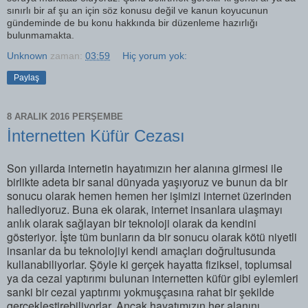
sınırlı bir af şu an için söz konusu değil ve kanun koyucunun
gündeminde de bu konu hakkında bir düzenleme hazırlığı
bulunmamakta.
Unknown
zaman:
03:59
Hiç yorum yok:
Paylaş
8 ARALIK 2016 PERŞEMBE
İnternetten Küfür Cezası
Son yıllarda internetin hayatımızın her alanına girmesi ile
birlikte adeta bir sanal dünyada yaşıyoruz ve bunun da bir
sonucu olarak hemen hemen her işimizi internet üzerinden
hallediyoruz. Buna ek olarak, internet insanlara ulaşmayı
anlık olarak sağlayan bir teknoloji olarak da kendini
gösteriyor. İşte tüm bunların da bir sonucu olarak kötü niyetli
insanlar da bu teknolojiyi kendi amaçları doğrultusunda
kullanabiliyorlar. Şöyle ki gerçek hayatta fiziksel, toplumsal
ya da cezai yaptırımı bulunan internetten küfür gibi eylemleri
sanki bir cezai yaptırımı yokmuşçasına rahat bir şekilde
gerçeklestirebiliyorlar. Ancak hayatımızın her alanını