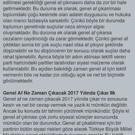
edilmesi gerekliliği genel af çıkmasını daha da zor bir hale
getirmektedir. Bu duruma ek olarak, genel af çıkarılması
toplumdaki çoğu kesimde olan adalet duygusunu ve hukuka
olan inancı fazlasıyla sarsabilir. Çünkü böyle bir durumda
toplumun genelinde suçlular ceza almıyor algısı
oluşmaktadır. Bu duruma ek olarak genel af çıkarsa
cezaların caydırıcılığı da zarar görmektedir. Çünkü genel af
çıktıktan sonra bir çok suçlu nasıl olsa af çıkıyor şeklinde
düşünebilir ve bu düşüncenin bir sonucu olarak suçlar daha
rahat işlenebilir. Ayrıca böyle bir adım atılması teklifi veren
parti haricindeki partiler tarafından siyasi malzeme olarak
kullanılabilir. Bu açıdan bakıldığı zaman genel af için teklif
vermenin bile ne kadar zor olduğu açık ve net bir biçimde
görülmektedir.
Genel Af Ne Zaman Çıkacak 2017 Yılında Çıkar Mı
Genel af ne zaman çıkacak 2017 yılında çıkar mı sorusuna
kesin ve net bir cevap vermek ne yazık ki mümkün değildir.
Ancak bu konuda bir tahmin yürütmek mümkündür. Şöyle ki
genel af çıkması çok zorlu siyasal süreçler sonucunda
mümkün olan bir durumdur. Genel af çıkabilmesi için bir
partinin bütün siyasi riskleri göze alarak Türkiye Büyük Millet
Meclisi'ne genel af teklifinde bulunması gerekir. Bu teklifi