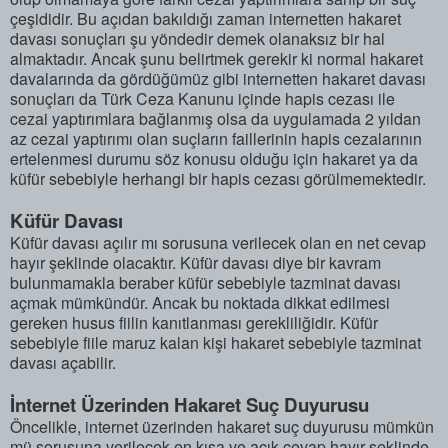
çeşididir. Bu açıdan bakıldığı zaman internetten hakaret
davası sonuçları şu yöndedir demek olanaksız bir hal
almaktadır. Ancak şunu belirtmek gerekir ki normal hakaret
davalarında da gördüğümüz gibi internetten hakaret davası
sonuçları da Türk Ceza Kanunu içinde hapis cezası ile
cezai yaptırımlara bağlanmış olsa da uygulamada 2 yıldan
az cezai yaptırımı olan suçların faillerinin hapis cezalarının
ertelenmesi durumu söz konusu olduğu için hakaret ya da
küfür sebebiyle herhangi bir hapis cezası görülmemektedir.
Küfür Davası
Küfür davası açılır mı sorusuna verilecek olan en net cevap
hayır şeklinde olacaktır. Küfür davası diye bir kavram
bulunmamakla beraber küfür sebebiyle tazminat davası
açmak mümkündür. Ancak bu noktada dikkat edilmesi
gereken husus fiilin kanıtlanması gerekliliğidir. Küfür
sebebiyle fiile maruz kalan kişi hakaret sebebiyle tazminat
davası açabilir.
İnternet Üzerinden Hakaret Suç Duyurusu
Öncelikle, internet üzerinden hakaret suç duyurusu mümkün
mü sorusuna verilecek en kısa ve açık cevap hayır şeklinde