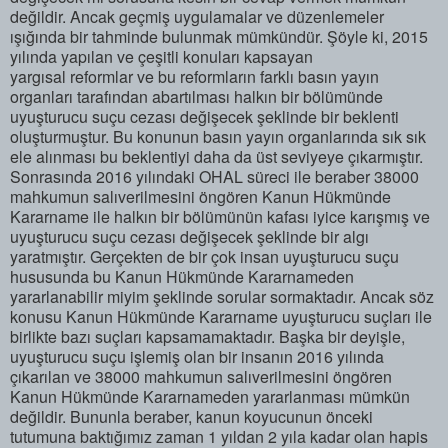
değildir. Ancak geçmiş uygulamalar ve düzenlemeler
ışığında bir tahminde bulunmak mümkündür. Şöyle ki, 2015
yılında yapılan ve çeşitli konuları kapsayan
yargısal reformlar ve bu reformların farklı basın yayın
organları tarafından abartılması halkın bir bölümünde
uyuşturucu suçu cezası değişecek şeklinde bir beklenti
oluşturmuştur. Bu konunun basın yayın organlarında sık sık
ele alınması bu beklentiyi daha da üst seviyeye çıkarmıştır.
Sonrasında 2016 yılındaki OHAL süreci ile beraber 38000
mahkumun salıverilmesini öngören Kanun Hükmünde
Kararname ile halkın bir bölümünün kafası iyice karışmış ve
uyuşturucu suçu cezası değişecek şeklinde bir algı
yaratmıştır. Gerçekten de bir çok insan uyuşturucu suçu
hususunda bu Kanun Hükmünde Kararnameden
yararlanabilir miyim şeklinde sorular sormaktadır. Ancak söz
konusu Kanun Hükmünde Kararname uyuşturucu suçları ile
birlikte bazı suçları kapsamamaktadır. Başka bir deyişle,
uyuşturucu suçu işlemiş olan bir insanın 2016 yılında
çıkarılan ve 38000 mahkumun salıverilmesini öngören
Kanun Hükmünde Kararnameden yararlanması mümkün
değildir. Bununla beraber, kanun koyucunun önceki
tutumuna baktığımız zaman 1 yıldan 2 yıla kadar olan hapis