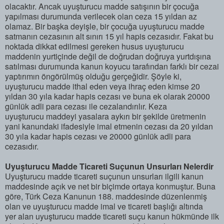
olacaktır. Ancak uyuşturucu madde satışının bir çocuğa
yapılması durumunda verilecek olan ceza 15 yıldan az
olamaz. Bir başka deyişle, bir çocuğa uyuşturucu madde
satmanın cezasının alt sınırı 15 yıl hapis cezasıdır. Fakat bu
noktada dikkat edilmesi gereken husus uyuşturucu
maddenin yurtiçinde değil de doğrudan doğruya yurtdışına
satılması durumunda kanun koyucu tarafından farklı bir cezai
yaptırımın öngörülmüş olduğu gerçeğidir. Şöyle ki,
uyuşturucu madde ithal eden veya ihraç eden kimse 20
yıldan 30 yıla kadar hapis cezası ve buna ek olarak 20000
günlük adli para cezası ile cezalandırılır. Keza
uyuşturucu maddeyi yasalara aykırı bir şekilde üretmenin
yani kanundaki ifadesiyle imal etmenin cezası da 20 yıldan
30 yıla kadar hapis cezası ve 20000 günlük adli para
cezasıdır.
Uyuşturucu Madde Ticareti Suçunun Unsurları Nelerdir
Uyuşturucu madde ticareti suçunun unsurları ilgili kanun
maddesinde açık ve net bir biçimde ortaya konmuştur. Buna
göre, Türk Ceza Kanunun 188. maddesinde düzenlenmiş
olan ve uyuşturucu madde imal ve ticareti başlığı altında
yer alan uyuşturucu madde ticareti suçu kanun hükmünde ilk