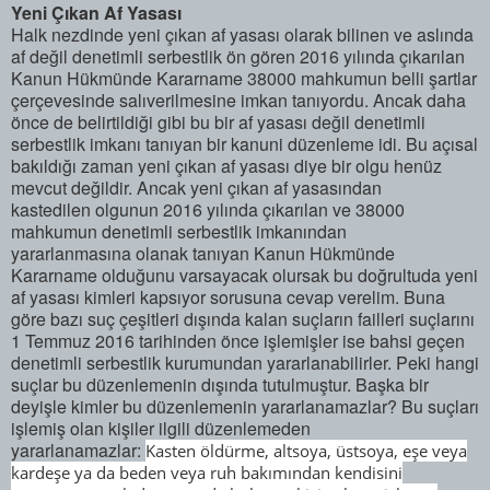
Yeni Çıkan Af Yasası
Halk nezdinde yeni çıkan af yasası olarak bilinen ve aslında
af değil denetimli serbestlik ön gören 2016 yılında çıkarılan
Kanun Hükmünde Kararname 38000 mahkumun belli şartlar
çerçevesinde salıverilmesine imkan tanıyordu. Ancak daha
önce de belirtildiği gibi bu bir af yasası değil denetimli
serbestlik imkanı tanıyan bir kanuni düzenleme idi. Bu açısal
bakıldığı zaman yeni çıkan af yasası diye bir olgu henüz
mevcut değildir. Ancak yeni çıkan af yasasından
kastedilen olgunun 2016 yılında çıkarılan ve 38000
mahkumun denetimli serbestlik imkanından
yararlanmasına olanak tanıyan Kanun Hükmünde
Kararname olduğunu varsayacak olursak bu doğrultuda yeni
af yasası kimleri kapsıyor sorusuna cevap verelim. Buna
göre bazı suç çeşitleri dışında kalan suçların failleri suçlarını
1 Temmuz 2016 tarihinden önce işlemişler ise bahsi geçen
denetimli serbestlik kurumundan yararlanabilirler. Peki hangi
suçlar bu düzenlemenin dışında tutulmuştur. Başka bir
deyişle kimler bu düzenlemenin yararlanamazlar? Bu suçları
işlemiş olan kişiler ilgili düzenlemeden
yararlanamazlar:
Kasten öldürme, altsoya, üstsoya, eşe veya
kardeşe ya da beden veya ruh bakımından kendisini