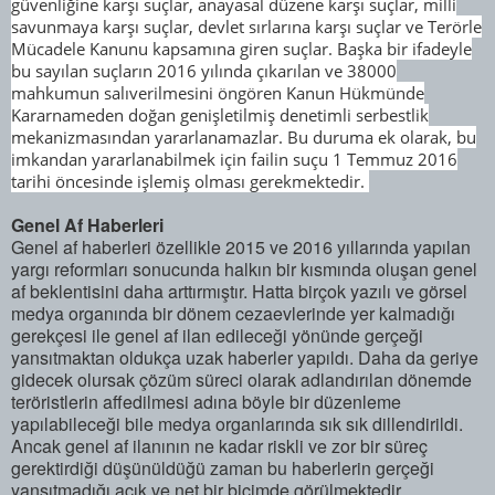
güvenliğine karşı suçlar, anayasal düzene karşı suçlar, milli
savunmaya karşı suçlar, devlet sırlarına karşı suçlar ve Terörle
Mücadele Kanunu kapsamına giren suçlar. Başka bir ifadeyle
bu sayılan suçların 2016 yılında çıkarılan ve 38000
mahkumun salıverilmesini öngören Kanun Hükmünde
Kararnameden doğan genişletilmiş denetimli serbestlik
mekanizmasından yararlanamazlar. Bu duruma ek olarak, bu
imkandan yararlanabilmek için failin suçu 1 Temmuz 2016
tarihi öncesinde işlemiş olması gerekmektedir.
Genel Af Haberleri
Genel af haberleri özellikle 2015 ve 2016 yıllarında yapılan
yargı reformları sonucunda halkın bir kısmında oluşan genel
af beklentisini daha arttırmıştır. Hatta birçok yazılı ve görsel
medya organında bir dönem cezaevlerinde yer kalmadığı
gerekçesi ile genel af ilan edileceği yönünde gerçeği
yansıtmaktan oldukça uzak haberler yapıldı. Daha da geriye
gidecek olursak çözüm süreci olarak adlandırılan dönemde
teröristlerin affedilmesi adına böyle bir düzenleme
yapılabileceği bile medya organlarında sık sık dillendirildi.
Ancak genel af ilanının ne kadar riskli ve zor bir süreç
gerektirdiği düşünüldüğü zaman bu haberlerin gerçeği
yansıtmadığı açık ve net bir biçimde görülmektedir.