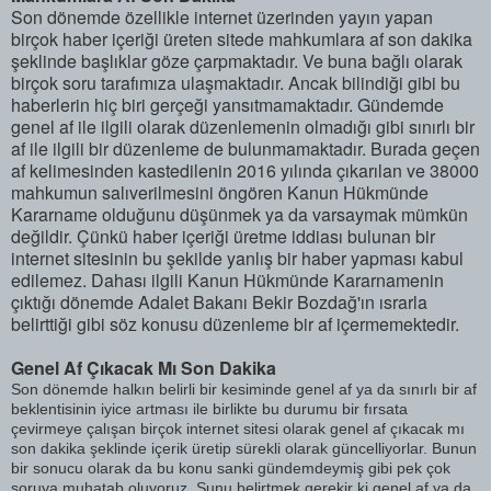
Son dönemde özellikle internet üzerinden yayın yapan
birçok haber içeriği üreten sitede mahkumlara af son dakika
şeklinde başlıklar göze çarpmaktadır. Ve buna bağlı olarak
birçok soru tarafımıza ulaşmaktadır. Ancak bilindiği gibi bu
haberlerin hiç biri gerçeği yansıtmamaktadır. Gündemde
genel af ile ilgili olarak düzenlemenin olmadığı gibi sınırlı bir
af ile ilgili bir düzenleme de bulunmamaktadır. Burada geçen
af kelimesinden kastedilenin 2016 yılında çıkarılan ve 38000
mahkumun salıverilmesini öngören Kanun Hükmünde
Kararname olduğunu düşünmek ya da varsaymak mümkün
değildir. Çünkü haber içeriği üretme iddiası bulunan bir
internet sitesinin bu şekilde yanlış bir haber yapması kabul
edilemez. Dahası ilgili Kanun Hükmünde Kararnamenin
çıktığı dönemde Adalet Bakanı Bekir Bozdağ'ın ısrarla
belirttiği gibi söz konusu düzenleme bir af içermemektedir.
Genel Af Çıkacak Mı Son Dakika
Son dönemde halkın belirli bir kesiminde genel af ya da sınırlı bir af
beklentisinin iyice artması ile birlikte bu durumu bir fırsata
çevirmeye çalışan birçok internet sitesi olarak genel af çıkacak mı
son dakika şeklinde içerik üretip sürekli olarak güncelliyorlar. Bunun
bir sonucu olarak da bu konu sanki gündemdeymiş gibi pek çok
soruya muhatab oluyoruz. Şunu belirtmek gerekir ki genel af ya da