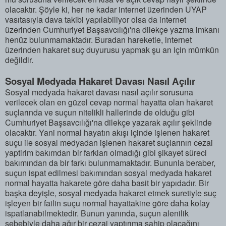
olacaktır. Şöyle ki, her ne kadar internet üzerinden UYAP
vasıtasıyla dava takibi yapılabiliyor olsa da internet
üzerinden Cumhuriyet Başsavcılığı'na dilekçe yazma imkanı
henüz bulunmamaktadır. Buradan hareketle, internet
üzerinden hakaret suç duyurusu yapmak şu an için mümkün
değildir.
Sosyal Medyada Hakaret Davası Nasıl Açılır
Sosyal medyada hakaret davası nasıl açılır sorusuna
verilecek olan en güzel cevap normal hayatta olan hakaret
suçlarında ve suçun nitelikli hallerinde de olduğu gibi
Cumhuriyet Başsavcılığı'na dilekçe yazarak açılır şeklinde
olacaktır. Yani normal hayatın akışı içinde işlenen hakaret
suçu ile sosyal medyadan işlenen hakaret suçlarının cezai
yaptirim bakımdan bir farkları olmadığı gibi şikayet süreci
bakımından da bir farkı bulunmamaktadır. Bununla beraber,
suçun ispat edilmesi bakımından sosyal medyada hakaret
normal hayatta hakarete göre daha basit bir yapıdadır. Bir
başka deyişle, sosyal medyada hakaret etmek suretiyle suç
işleyen bir failin suçu normal hayattakine göre daha kolay
ispatlanabilmektedir. Bunun yanında, suçun alenilik
sebebiyle daha ağır bir cezai yaptırıma sahip olacağını