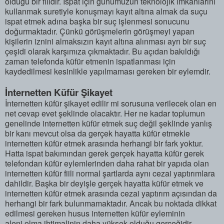
olduğu bir fiildir. İspat için günümüzün teknolojik imkanlarını
kullanmak suretiyle konuşmayı kayıt altına almak da suçu
ispat etmek adına başka bir suç işlenmesi sonucunu
doğurmaktadır. Çünkü görüşmelerin görüşmeyi yapan
kişilerin iznini almaksızın kayıt altına alınması ayrı bir suç
çeşidi olarak karşımıza çıkmaktadır. Bu açıdan bakıldığı
zaman telefonda küfür etmenin ispatlanması için
kaydedilmesi kesinlikle yapılmaması gereken bir eylemdir.
İnternetten Küfür Şikayet
İnternetten küfür şikayet edilir mi sorusuna verilecek olan en
net cevap evet şeklinde olacaktır. Her ne kadar toplumun
genelinde internetten küfür etmek suç değil şeklinde yanlış
bir kanı mevcut olsa da gerçek hayatta küfür etmekle
internetten küfür etmek arasında herhangi bir fark yoktur.
Hatta ispat bakımından gerek gerçek hayatta küfür gerek
telefondan küfür eylemlerinden daha rahat bir yapıda olan
internetten küfür fiili normal şartlarda aynı cezai yaptırımlara
dahildir. Başka bir deyişle gerçek hayatta küfür etmek ve
internetten küfür etmek arasında cezai yaptırım açısından da
herhangi bir fark bulunmamaktadır. Ancak bu noktada dikkat
edilmesi gereken husus internetten küfür eyleminin
aleni olma ihtimalinin daha yüksek olduğu gerçeğidir.