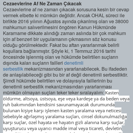
Cezaevlerine Af Ne Zaman Çıkacak
Cezaevlerine af ne zaman çıkacak sorusuna kesin bir cevap
vermek elbette ki mümkün değildir. Ancak OHAL süreci ile
birlikte 2016 yılının Ağustos ayında çıkarılmış olan ve 38000
mahkumun salıverilmesini öngören Kanun Hükmünde
Kararname dikkate alındığı zaman aslında bir çok mahkum
için af benzeri bir uygulamanın çıkmasının söz konusu
olduğu görülmektedir. Fakat bu aftan yararlanmak belirli
koşullara bağlanmıştır. Şöyle ki, 1 Temmuz 2016 tarihi
öncesinde işlenmiş olan ve hükümde belirtilen suçların
dışında kalan suçların failleri
denetimli
serbestlik
mekanizmasından yararlanabilecek. Bu ifadeden
de anlaşılabileceği gibi bu bir af değil denetimli serbestliktir.
Şimdi hükümde belirtilen ve dolayısıyla faillerinin bu
denetimli serbestlik mekanizmasından yararlanması
mümkün olmayan suçları teker teker sıralayalım:
Kasten
öldürme, altsoya, üstsoya, eşe veya kardeşe ya da beden veya
ruh bakımından kendisini savunamayacak durumunda
bulunan kişiye karşı işlenen kasten yaralama veya neticesi
sebebiyle ağırlaşmış yaralama suçları, cinsel dokunulmazlığa
karşı suçlar, özel hayata ve hayatın gizli alanına karşı suçlar,
uyuşturucu veya uyarıcı madde imal veya ticareti, devletin