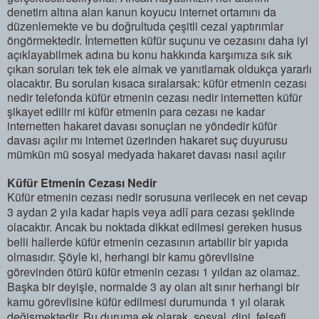
denetim altına alan kanun koyucu internet ortamını da
düzenlemekte ve bu doğrultuda çeşitli cezai yaptırımlar
öngörmektedir. İnternetten küfür suçunu ve cezasını daha iyi
açıklayabilmek adına bu konu hakkında karşımıza sık sık
çıkan soruları tek tek ele almak ve yanıtlamak oldukça yararlı
olacaktır. Bu soruları kısaca sıralarsak: küfür etmenin cezası
nedir telefonda küfür etmenin cezası nedir internetten küfür
şikayet edilir mi küfür etmenin para cezası ne kadar
internetten hakaret davası sonuçları ne yöndedir küfür
davası açılır mı internet üzerinden hakaret suç duyurusu
mümkün mü sosyal medyada hakaret davası nasıl açılır
Küfür Etmenin Cezası Nedir
Küfür etmenin cezası nedir sorusuna verilecek en net cevap
3 aydan 2 yıla kadar hapis veya adlî para cezası şeklinde
olacaktır. Ancak bu noktada dikkat edilmesi gereken husus
belli hallerde küfür etmenin cezasının artabilir bir yapıda
olmasıdır. Şöyle ki, herhangi bir kamu görevlisine
görevinden ötürü küfür etmenin cezası 1 yıldan az olamaz.
Başka bir deyişle, normalde 3 ay olan alt sınır herhangi bir
kamu görevlisine küfür edilmesi durumunda 1 yıl olarak
değişmektedir. Bu duruma ek olarak, sosyal, dini, felsefi,