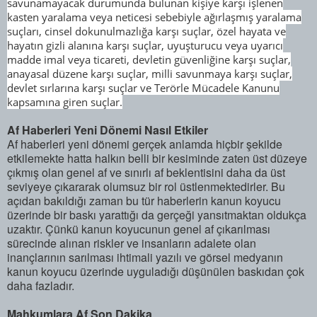
savunamayacak durumunda bulunan kişiye karşı işlenen
kasten yaralama veya neticesi sebebiyle ağırlaşmış yaralama
suçları, cinsel dokunulmazlığa karşı suçlar, özel hayata ve
hayatın gizli alanına karşı suçlar, uyuşturucu veya uyarıcı
madde imal veya ticareti, devletin güvenliğine karşı suçlar,
anayasal düzene karşı suçlar, milli savunmaya karşı suçlar,
devlet sırlarına karşı suçlar ve Terörle Mücadele Kanunu
kapsamına giren suçlar.
Af Haberleri Yeni Dönemi Nasıl Etkiler
Af haberleri yeni dönemi gerçek anlamda hiçbir şekilde
etkilemekte hatta halkın belli bir kesiminde zaten üst düzeye
çıkmış olan genel af ve sınırlı af beklentisini daha da üst
seviyeye çıkararak olumsuz bir rol üstlenmektedirler. Bu
açıdan bakıldığı zaman bu tür haberlerin kanun koyucu
üzerinde bir baskı yarattığı da gerçeği yansıtmaktan oldukça
uzaktır. Çünkü kanun koyucunun genel af çıkarılması
sürecinde alınan riskler ve insanların adalete olan
inançlarının sarılması ihtimali yazılı ve görsel medyanın
kanun koyucu üzerinde uyguladığı düşünülen baskıdan çok
daha fazladır.
Mahkumlara Af Son Dakika