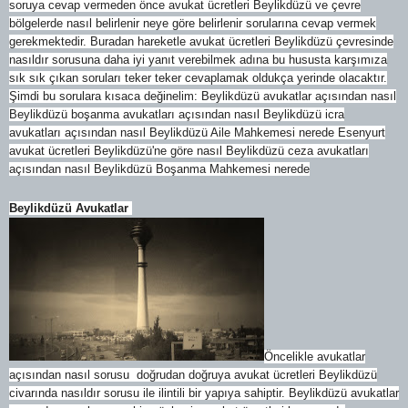
soruya cevap vermeden önce avukat ücretleri Beylikdüzü ve çevre
bölgelerde nasıl belirlenir neye göre belirlenir sorularına cevap vermek
gerekmektedir. Buradan hareketle avukat ücretleri Beylikdüzü çevresinde
nasıldır sorusuna daha iyi yanıt verebilmek adına bu hususta karşımıza
sık sık çıkan soruları teker teker cevaplamak oldukça yerinde olacaktır.
Şimdi bu sorulara kısaca değinelim: Beylikdüzü avukatlar açısından nasıl
Beylikdüzü boşanma avukatları açısından nasıl Beylikdüzü icra
avukatları açısından nasıl Beylikdüzü Aile Mahkemesi nerede Esenyurt
avukat ücretleri Beylikdüzü'ne göre nasıl Beylikdüzü ceza avukatları
açısından nasıl Beylikdüzü Boşanma Mahkemesi nerede
Beylikdüzü Avukatlar
Öncelikle avukatlar
açısından nasıl sorusu doğrudan doğruya avukat ücretleri Beylikdüzü
civarında nasıldır sorusu ile ilintili bir yapıya sahiptir. Beylikdüzü avukatlar