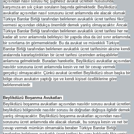
açısından nasıl sorusu hiç şüphesiz avukat ücretleri hususunda
karşımıza en sık çıkan soruların başında gelmektedir. Beylikdüzü
avukatlar açısından nasıl sorusunu ücret anlamında ele alacak olursak
Türkiye Barolar Birliği tarafından belirlenen avukatlık ücret tarifesi fikir
vermesi açısından oldukça önemlidir demek yanlış olmayacaktır. Ancak
Türkiye Barolar Birliği tarafından belirlenen avukatlık ücret tarifesi her ne
kadar alt sınır anlamında belirleyici bir yapıda olsa da üst sınır anlamında
bir sınırlama ön görmemektedir. Bu da avukat ve müvekkili Türkiye
Barolar Birliği tarafından belirlenen avukatlık ücret tarifesinin aksine kendi
aralarında kararlaştirdıkları bir ücret tarifesi üzerinden anlaşabilirler
anlamına gelmektedir. Buradan hareketle, Beylikdüzü avukatlar açısından
nasıldır sorusuna ücret anlamında kesin ve net bir cevap vermek
gerçekçi olmayacaktır. Çünkü avukat ücretleri Beylikdüzü olsun başka bir
bölge olsun avukatın yaptığı işe ve kendi kişisel özelliklerine göre
belirlenmektedir.
Beylikdüzü Boşanma Avukatları
Beylikdüzü boşanma avukatları açısından nasıldır sorusu avukat ücretleri
beylikdüzü bölgesinde nasıldır sorusu ile doğrudan doğruya ilgilidir demek
yanlış olmayacaktır. Beylikdüzü boşanma avukatları açısından nasıl
sorusunu ücret anlamında ele alacak olursak, bu soruya kesin ve net bir
cevap vermek mümkün olmamakla beraber Türkiye Barolar Birliği
tarafından belirlenen avukatlık ücret tarifesi bu soru hakkında fikir verici