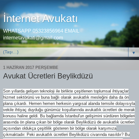
İnternet Avukatı
WHATSAPP 05323856964 EMAIL
internetavukati@gmail.com
▼
1 HAZIRAN 2017 PERŞEMBE
Avukat Ücretleri Beylikdüzü
Son yıllarda gelişen teknoloji ile birlikte çeşitlenen toplumsal ihtiyaçlar
hizmet sektörünü ve buna bağlı olarak avukatlık mesleğini daha da ön
plana çıkardı. Hemen hemen herkesin yargısal alanda temsile dolayısıyla
vekile ihtiyaç duyduğu günümüz koşullarında avukatlık ücretleri de merak
konusu haline geldi. Bu bağlamda İstanbul'un gelişimini sürdüren bölgeleri
arasında ön plana çıkan bir bölge olarak Beylikdüzü de avukatlık ücretleri
açısından oldukça çeşitlilik gösteren bir bölge olarak karşımıza
çıkmaktadır. Peki avukatlık ücretleri Beylikdüzü civarında nasıldır? Bu