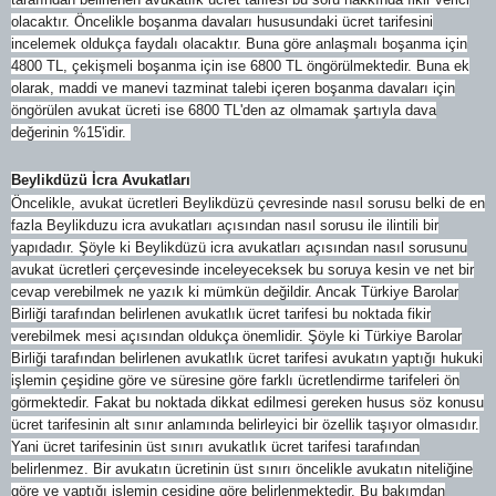
olacaktır. Öncelikle boşanma davaları hususundaki ücret tarifesini
incelemek oldukça faydalı olacaktır. Buna göre anlaşmalı boşanma için
4800 TL, çekişmeli boşanma için ise 6800 TL öngörülmektedir. Buna ek
olarak, maddi ve manevi tazminat talebi içeren boşanma davaları için
öngörülen avukat ücreti ise 6800 TL'den az olmamak şartıyla dava
değerinin %15'idir.
Beylikdüzü İcra Avukatları
Öncelikle, avukat ücretleri Beylikdüzü çevresinde nasıl sorusu belki de en
fazla Beylikduzu icra avukatları açısından nasıl sorusu ile ilintili bir
yapıdadır. Şöyle ki Beylikdüzü icra avukatları açısından nasıl sorusunu
avukat ücretleri çerçevesinde inceleyeceksek bu soruya kesin ve net bir
cevap verebilmek ne yazık ki mümkün değildir. Ancak Türkiye Barolar
Birliği tarafından belirlenen avukatlık ücret tarifesi bu noktada fikir
verebilmek mesi açısından oldukça önemlidir. Şöyle ki Türkiye Barolar
Birliği tarafından belirlenen avukatlık ücret tarifesi avukatın yaptığı hukuki
işlemin çeşidine göre ve süresine göre farklı ücretlendirme tarifeleri ön
görmektedir. Fakat bu noktada dikkat edilmesi gereken husus söz konusu
ücret tarifesinin alt sınır anlamında belirleyici bir özellik taşıyor olmasıdır.
Yani ücret tarifesinin üst sınırı avukatlık ücret tarifesi tarafından
belirlenmez. Bir avukatın ücretinin üst sınırı öncelikle avukatın niteliğine
göre ve yaptığı işlemin çeşidine göre belirlenmektedir. Bu bakımdan