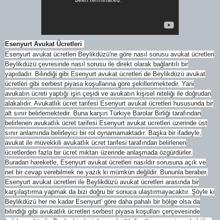
Esenyurt Avukat Ücretleri
Esenyurt avukat ücretleri Beylikdüzü'ne göre nasıl sorusu avukat ücretleri
Beylikdüzü çevresinde nasıl sorusu ile direkt olarak bağlantılı bir
yapıdadır. Bilindiği gibi Esenyurt avukat ücretleri de Beylikdüzü avukat
ücretleri gibi serbest piyasa koşullarına göre şekillenmektedir. Yani
avukatın ücreti yaptığı işin çeşidi ve avukatın kişisel niteliği ile doğrudan
alakalıdır. Avukatlık ücret tarifesi Esenyurt avukat ücretleri hususunda bir
alt sınır belirlemektedir. Buna karşın Türkiye Barolar Birliği tarafından
belirlenen avukatlık ücret tarifesi Esenyurt avukat ücretleri üzerinde üst
sınır anlamında belirleyici bir rol oynamamaktadır. Başka bir ifadeyle,
avukat ile müvekkili avukatlık ücret tarifesi tarafından belirlenen
ücretlerden fazla bir ücret miktarı üzerinde anlaşmada özgürdürler.
Buradan hareketle, Esenyurt avukat ücretleri nasıldır sorusuna açık ve
net bir cevap verebilmek ne yazık ki mümkün değildir. Bununla beraber,
Esenyurt avukat ücretleri ile Beylikdüzü avukat ücretleri arasında bir
karşılaştırma yapmak da bizi doğru bir sonuca ulaştırmayacaktır. Şöyle ki
Beylikdüzü her ne kadar Esenyurt' göre daha pahalı bir bölge olsa da
bilindiği gibi avukatlık ücretleri serbest piyasa koşulları çerçevesinde