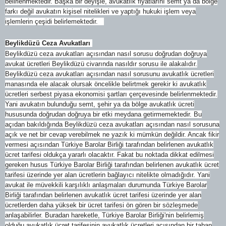
belirlenmektedir. Başka bir deyişle, avukatlık fiyatlarını semt ya da bölge
farkı değil avukatın kişisel nitelikleri ve yaptığı hukuki işlem veya
işlemlerin çeşidi belirlemektedir.
Beylikdüzü Ceza Avukatları
Beylikdüzü ceza avukatları açısından nasıl sorusu doğrudan doğruya
avukat ücretleri Beylikdüzü civarında nasıldır sorusu ile alakalıdır.
Beylikdüzü ceza avukatları açısından nasıl sorusunu avukatlık ücretleri
manasında ele alacak olursak öncelikle belirtmek gerekir ki avukatlık
ücretleri serbest piyasa ekonomisi şartları çerçevesinde belirlenmektedir.
Yani avukatın bulunduğu semt, şehir ya da bölge avukatlık ücreti
hususunda doğrudan doğruya bir etki meydana getirmemektedir. Bu
açıdan bakıldığında Beylikdüzü ceza avukatları açısından nasıl sorusuna
açık ve net bir cevap verebilmek ne yazık ki mümkün değildir. Ancak fikir
vermesi açısından Türkiye Barolar Birliği tarafından belirlenen avukatlık
ücret tarifesi oldukça yararlı olacaktır. Fakat bu noktada dikkat edilmesi
gereken husus Türkiye Barolar Birliği tarafından belirlenen avukatlık ücret
tarifesi üzerinde yer alan ücretlerin bağlayıcı nitelikte olmadığıdır. Yani
avukat ile müvekkili karşılıklı anlaşmaları durumunda Türkiye Barolar
Birliği tarafından belirlenen avukatlık ücret tarifesi üzerinde yer alan
ücretlerden daha yüksek bir ücret tarifesi ön gören bir sözleşmede
anlaşabilirler. Buradan hareketle, Türkiye Barolar Birliği'nin belirlemiş
olduğu avukatlık ücret tarifesinin avukatlık ücretleri açısından bir taban