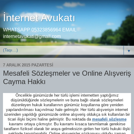
İnternet Avukatı
WHATSAPP 05323856964 EMAIL
internetavukati@gmail.com
▼
7 ARALIK 2015 PAZARTESI
Mesafeli Sözleşmeler ve Online Alışveriş
Cayma Hakkı
Öncelikle günümüzde her türlü işlemi internetten yaptığımız
düşünüldüğünde sözleşmelerin ve buna bağlı olarak sözleşmeleri
düzenleyen hukuk kurallarının günümüz koşullarına göre yeniden
yapılandırılması kaçınılmaz hale gelmiştir. Her türlü alışverişin internet
üzerinden yapıldığı günümüzde online alışveriş oldukça sık kullanılan bir
ticari ilişki biçimi haline gelmiştir. Bu noktada da
mesafeli sözleşme
kavramı ortaya çıkmıştır. Bu kavramı kısaca tanımlamak gerekirse
tarafların fiziksel olarak bir araya gelmeksizin girilen her türlü hukuki ilişki
şeklinde tanımlanabilir. Online alışverişler sözkonusu olduğu zaman