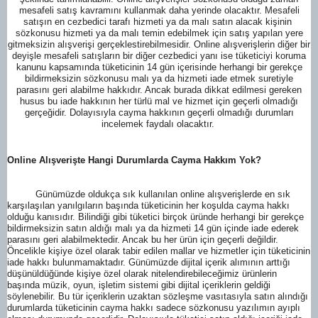
mesafeli satış kavramını kullanmak daha yerinde olacaktır. Mesafeli
satışın en cezbedici tarafı hizmeti ya da malı satın alacak kişinin
sözkonusu hizmeti ya da malı temin edebilmek için satış yapılan yere
gitmeksizin alışverişi gerçeklestirebilmesidir. Online alışverişlerin diğer bir
deyişle mesafeli satışların bir diğer cezbedici yanı ise tüketiciyi koruma
kanunu kapsamında tüketicinin 14 gün içerisinde herhangi bir gerekçe
bildirmeksizin sözkonusu malı ya da hizmeti iade etmek suretiyle
parasını geri alabilme hakkıdır. Ancak burada dikkat edilmesi gereken
husus bu iade hakkının her türlü mal ve hizmet için geçerli olmadığı
gerçeğidir. Dolayısıyla cayma hakkının geçerli olmadığı durumları
incelemek faydalı olacaktır.
Online Alışverişte Hangi Durumlarda Cayma Hakkım Yok?
Günümüzde oldukça sık kullanılan online alışverişlerde en sık
karşılaşılan yanılgıların başında tüketicinin her koşulda cayma hakkı
olduğu kanısıdır. Bilindiği gibi tüketici birçok üründe herhangi bir gerekçe
bildirmeksizin satın aldığı malı ya da hizmeti 14 gün içinde iade ederek
parasını geri alabilmektedir. Ancak bu her ürün için geçerli değildir.
Öncelikle kişiye özel olarak tabir edilen mallar ve hizmetler için tüketicinin
iade hakkı bulunmamaktadır. Günümüzde dijital içerik alımının arttığı
düşünüldüğünde kişiye özel olarak nitelendirebileceğimiz ürünlerin
başında müzik, oyun, işletim sistemi gibi dijital içeriklerin geldiği
söylenebilir. Bu tür içeriklerin uzaktan sözleşme vasıtasıyla satın alındığı
durumlarda tüketicinin cayma hakkı sadece sözkonusu yazılımın ayıplı