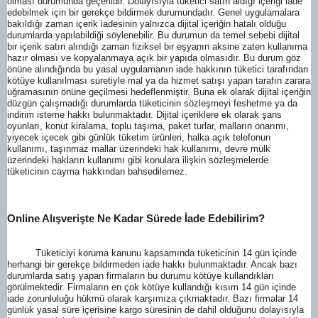
olması durumunda geçerlidir. Dolayısıyla tüketici satın aldığı içeriği iade
edebilmek için bir gerekçe bildirmek durumundadır. Genel uygulamalara
bakıldığı zaman içerik iadesinin yalnızca dijital içeriğin hatalı olduğu
durumlarda yapılabildiği söylenebilir. Bu durumun da temel sebebi dijital
bir içerik satın alındığı zaman fiziksel bir eşyanın aksine zaten kullanıma
hazır olması ve kopyalanmaya açık bir yapıda olmasıdır. Bu durum göz
önüne alındığında bu yasal uygulamanın iade hakkının tüketici tarafından
kötüye kullanılması suretiyle mal ya da hizmet satışı yapan tarafın zarara
uğramasının önüne geçilmesi hedeflenmiştir. Buna ek olarak dijital içeriğin
düzgün çalışmadığı durumlarda tüketicinin sözleşmeyi feshetme ya da
indirim isteme hakkı bulunmaktadır. Dijital içeriklere ek olarak şans
oyunları, konut kiralama, toplu taşıma, paket turlar, malların onarımı,
yiyecek içecek gibi günlük tüketim ürünleri, halka açık telefonun
kullanımı, taşınmaz mallar üzerindeki hak kullanımı, devre mülk
üzerindeki hakların kullanımı gibi konulara ilişkin sözleşmelerde
tüketicinin cayma hakkından bahsedilemez.
Online Alışverişte Ne Kadar Sürede İade Edebilirim?
Tüketiciyi koruma kanunu kapsamında tüketicinin 14 gün içinde
herhangi bir gerekçe bildirmeden iade hakkı bulunmaktadır. Ancak bazı
durumlarda satış yapan firmaların bu durumu kötüye kullandıkları
görülmektedir. Firmaların en çok kötüye kullandığı kısım 14 gün içinde
iade zorunluluğu hükmü olarak karşımıza çıkmaktadır. Bazı firmalar 14
günlük yasal süre içerisine kargo süresinin de dahil olduğunu dolayısıyla