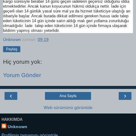
kargo süresiyle beraber 14 günü geçen iadelerin geçersiz olduğunu iddia
etmektedirler. Ancak kanun koyucunun hükmü oldukça nettir. İade için
geçerli olan 14 günlük yasal süre mal ya da hizmet tüketiciye ulaştığı an
itibariyle başlar. Ancak burada dikkat edilmesi gereken husus iade talep
eden tüketicinin 14 gün içinde satın aldığı malı geri yollama zorunluluğu
olmadığıdır. İade talep eden tüketicinin 14 gün içinde firmaya ulaşarak
bildirim yapmış olması yeterlidir.
Unknown
zaman:
09:19
Paylaş
Hiç yorum yok:
Yorum Gönder
‹
›
Ana Sayfa
Web sürümünü görüntüle
HAKKIMDA
Unknown
Profilimin tamamını görüntüle