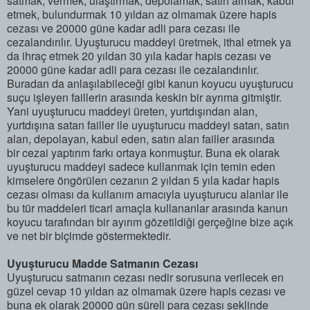
satmak, vermek, ulaştırmak, depolamak, satın almak, kabul
etmek, bulundurmak 10 yıldan az olmamak üzere hapis
cezası ve 20000 güne kadar adli para cezası ile
cezalandırılır. Uyuşturucu maddeyi üretmek, ithal etmek ya
da ihraç etmek 20 yıldan 30 yıla kadar hapis cezası ve
20000 güne kadar adli para cezası ile cezalandırılır.
Buradan da anlaşılabileceği gibi kanun koyucu uyuşturucu
suçu işleyen faillerin arasında keskin bir ayrıma gitmiştir.
Yani uyuşturucu maddeyi üreten, yurtdışından alan,
yurtdışına satan failler ile uyuşturucu maddeyi satan, satın
alan, depolayan, kabul eden, satın alan failler arasında
bir cezai yaptırım farkı ortaya konmuştur. Buna ek olarak
uyuşturucu maddeyi sadece kullanmak için temin eden
kimselere öngörülen cezanın 2 yıldan 5 yıla kadar hapis
cezası olması da kullanım amacıyla uyuşturucu alanlar ile
bu tür maddeleri ticari amaçla kullananlar arasında kanun
koyucu tarafından bir ayırım gözetildiği gerçeğine bize açık
ve net bir biçimde göstermektedir.
Uyuşturucu Madde Satmanın Cezası
Uyuşturucu satmanın cezası nedir sorusuna verilecek en
güzel cevap 10 yıldan az olmamak üzere hapis cezası ve
buna ek olarak 20000 gün süreli para cezası şeklinde