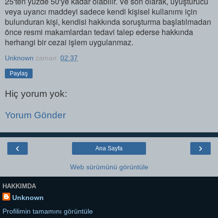
25'ten yüzde 50'ye kadar olabilir. Ve son olarak, uyuşturucu
veya uyarıcı maddeyi sadece kendi kişisel kullanımı için
bulunduran kişi, kendisi hakkında soruşturma başlatılmadan
önce resmi makamlardan tedavi talep ederse hakkında
herhangi bir cezai işlem uygulanmaz.
Unknown
zaman:
02:37
Paylaş
Hiç yorum yok:
Yorum Gönder
‹
›
Ana Sayfa
Web sürümünü görüntüle
HAKKIMDA
Unknown
Profilimin tamamını görüntüle