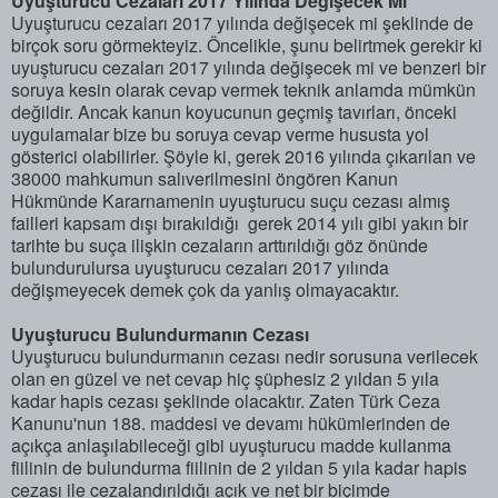
Uyuşturucu Cezaları 2017 Yılında Değişecek Mi
Uyuşturucu cezaları 2017 yılında değişecek mi şeklinde de
birçok soru görmekteyiz. Öncelikle, şunu belirtmek gerekir ki
uyuşturucu cezaları 2017 yılında değişecek mi ve benzeri bir
soruya kesin olarak cevap vermek teknik anlamda mümkün
değildir. Ancak kanun koyucunun geçmiş tavırları, önceki
uygulamalar bize bu soruya cevap verme hususta yol
gösterici olabilirler. Şöyle ki, gerek 2016 yılında çıkarılan ve
38000 mahkumun salıverilmesini öngören Kanun
Hükmünde Kararnamenin uyuşturucu suçu cezası almış
failleri kapsam dışı bırakıldığı gerek 2014 yılı gibi yakın bir
tarihte bu suça ilişkin cezaların arttırıldığı göz önünde
bulundurulursa uyuşturucu cezaları 2017 yılında
değişmeyecek demek çok da yanlış olmayacaktır.
Uyuşturucu Bulundurmanın Cezası
Uyuşturucu bulundurmanın cezası nedir sorusuna verilecek
olan en güzel ve net cevap hiç şüphesiz 2 yıldan 5 yıla
kadar hapis cezası şeklinde olacaktır. Zaten Türk Ceza
Kanunu'nun 188. maddesi ve devamı hükümlerinden de
açıkça anlaşılabileceği gibi uyuşturucu madde kullanma
fiilinin de bulundurma fiilinin de 2 yıldan 5 yıla kadar hapis
cezası ile cezalandırıldığı açık ve net bir biçimde