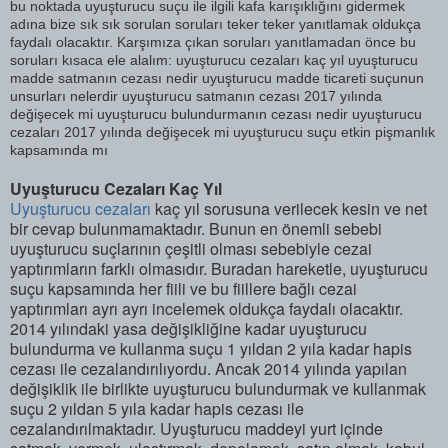
bu noktada uyuşturucu suçu ile ilgili kafa karışıklığını gidermek
adına bize sık sık sorulan soruları teker teker yanıtlamak oldukça
faydalı olacaktır. Karşımıza çıkan soruları yanıtlamadan önce bu
soruları kısaca ele alalım: uyuşturucu cezaları kaç yıl uyuşturucu
madde satmanın cezası nedir uyuşturucu madde ticareti suçunun
unsurları nelerdir uyuşturucu satmanın cezası 2017 yılında
değişecek mi uyuşturucu bulundurmanın cezası nedir uyuşturucu
cezaları 2017 yılında değişecek mi uyuşturucu suçu etkin pişmanlık
kapsamında mı
Uyuşturucu Cezaları Kaç Yıl
Uyuşturucu cezaları
kaç yıl sorusuna verilecek kesin ve net
bir cevap bulunmamaktadır. Bunun en önemli sebebi
uyuşturucu suçlarının çeşitli olması sebebiyle cezai
yaptırımların farklı olmasıdır. Buradan hareketle, uyuşturucu
suçu kapsamında her fiili ve bu fiillere bağlı cezai
yaptırımları ayrı ayrı incelemek oldukça faydalı olacaktır.
2014 yılındaki yasa değişikliğine kadar uyuşturucu
bulundurma ve kullanma suçu 1 yıldan 2 yıla kadar hapis
cezası ile cezalandırılıyordu. Ancak 2014 yılında yapılan
değişiklik ile birlikte uyuşturucu bulundurmak ve kullanmak
suçu 2 yıldan 5 yıla kadar hapis cezası ile
cezalandırılmaktadır. Uyuşturucu maddeyi yurt içinde