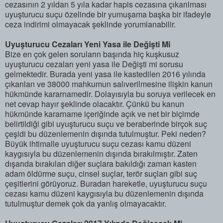
cezasının 2 yıldan 5 yıla kadar hapis cezasına çıkarılması
uyuşturucu suçu özelinde bir yumuşama başka bir ifadeyle
ceza indirimi olmayacak şeklinde yorumlanabilir.
Uyuşturucu Cezaları Yeni Yasa ile Değişti Mi
Bize en çok gelen soruların başında hiç kuşkusuz
uyuşturucu cezaları yeni yasa ile Değişti mi sorusu
gelmektedir. Burada yeni yasa ile kastedilen 2016 yılında
çıkarılan ve 38000 mahkumun salıverilmesine ilişkin kanun
hükmünde kararnamedir. Dolayısıyla bu soruya verilecek en
net cevap hayır şeklinde olacaktır. Çünkü bu kanun
hükmünde kararname içeriğinde açık ve net bir biçimde
belirtildiği gibi uyuşturucu suçu ve beraberinde birçok suç
çeşidi bu düzenlemenin dışında tutulmuştur. Peki neden?
Büyük ihtimalle uyuşturucu suçu cezası kamu düzeni
kaygısıyla bu düzenlemenin dışında bırakılmıştır. Zaten
dışarıda bırakılan diğer suçlara bakıldığı zaman kasten
adam öldürme suçu, cinsel suçlar, terör suçları gibi suç
çeşitlerini görüyoruz. Buradan hareketle, uyuşturucu suçu
cezası kamu düzeni kaygısıyla bu düzenlemenin dışında
tutulmuştur demek çok da yanlış olmayacaktır.