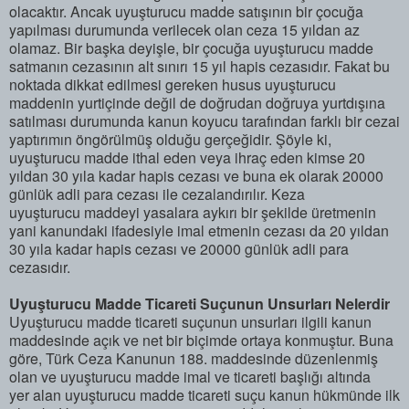
olacaktır. Ancak uyuşturucu madde satışının bir çocuğa
yapılması durumunda verilecek olan ceza 15 yıldan az
olamaz. Bir başka deyişle, bir çocuğa uyuşturucu madde
satmanın cezasının alt sınırı 15 yıl hapis cezasıdır. Fakat bu
noktada dikkat edilmesi gereken husus uyuşturucu
maddenin yurtiçinde değil de doğrudan doğruya yurtdışına
satılması durumunda kanun koyucu tarafından farklı bir cezai
yaptırımın öngörülmüş olduğu gerçeğidir. Şöyle ki,
uyuşturucu madde ithal eden veya ihraç eden kimse 20
yıldan 30 yıla kadar hapis cezası ve buna ek olarak 20000
günlük adli para cezası ile cezalandırılır. Keza
uyuşturucu maddeyi yasalara aykırı bir şekilde üretmenin
yani kanundaki ifadesiyle imal etmenin cezası da 20 yıldan
30 yıla kadar hapis cezası ve 20000 günlük adli para
cezasıdır.
Uyuşturucu Madde Ticareti Suçunun Unsurları Nelerdir
Uyuşturucu madde ticareti suçunun unsurları ilgili kanun
maddesinde açık ve net bir biçimde ortaya konmuştur. Buna
göre, Türk Ceza Kanunun 188. maddesinde düzenlenmiş
olan ve uyuşturucu madde imal ve ticareti başlığı altında
yer alan uyuşturucu madde ticareti suçu kanun hükmünde ilk