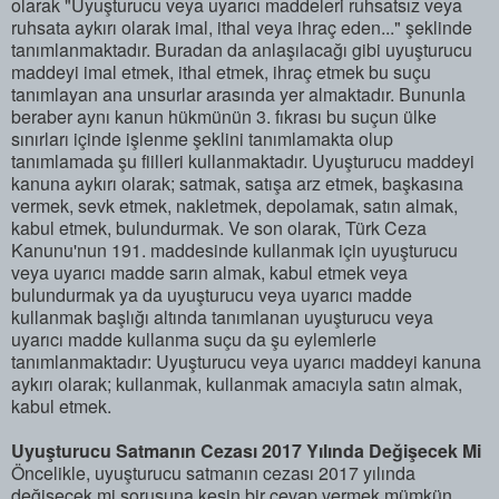
olarak "Uyuşturucu veya uyarıcı maddeleri ruhsatsız veya
ruhsata aykırı olarak imal, ithal veya ihraç eden..." şeklinde
tanımlanmaktadır. Buradan da anlaşılacağı gibi uyuşturucu
maddeyi imal etmek, ithal etmek, ihraç etmek bu suçu
tanımlayan ana unsurlar arasında yer almaktadır. Bununla
beraber aynı kanun hükmünün 3. fıkrası bu suçun ülke
sınırları içinde işlenme şeklini tanımlamakta olup
tanımlamada şu fiilleri kullanmaktadır. Uyuşturucu maddeyi
kanuna aykırı olarak; satmak, satışa arz etmek, başkasına
vermek, sevk etmek, nakletmek, depolamak, satın almak,
kabul etmek, bulundurmak. Ve son olarak, Türk Ceza
Kanunu'nun 191. maddesinde kullanmak için uyuşturucu
veya uyarıcı madde sarın almak, kabul etmek veya
bulundurmak ya da uyuşturucu veya uyarıcı madde
kullanmak başlığı altında tanımlanan uyuşturucu veya
uyarıcı madde kullanma suçu da şu eylemlerle
tanımlanmaktadır: Uyuşturucu veya uyarıcı maddeyi kanuna
aykırı olarak; kullanmak, kullanmak amacıyla satın almak,
kabul etmek.
Uyuşturucu Satmanın Cezası 2017 Yılında Değişecek Mi
Öncelikle, uyuşturucu satmanın cezası 2017 yılında
değişecek mi sorusuna kesin bir cevap vermek mümkün