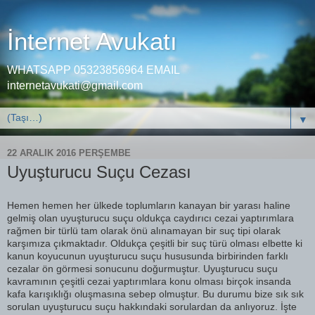
İnternet Avukatı
WHATSAPP 05323856964 EMAIL
internetavukati@gmail.com
▼
22 ARALIK 2016 PERŞEMBE
Uyuşturucu Suçu Cezası
Hemen hemen her ülkede toplumların kanayan bir yarası haline
gelmiş olan uyuşturucu suçu oldukça caydırıcı cezai yaptırımlara
rağmen bir türlü tam olarak önü alınamayan bir suç tipi olarak
karşımıza çıkmaktadır. Oldukça çeşitli bir suç türü olması elbette ki
kanun koyucunun uyuşturucu suçu hususunda birbirinden farklı
cezalar ön görmesi sonucunu doğurmuştur. Uyuşturucu suçu
kavramının çeşitli cezai yaptırımlara konu olması birçok insanda
kafa karışıklığı oluşmasına sebep olmuştur. Bu durumu bize sık sık
sorulan uyuşturucu suçu hakkındaki sorulardan da anlıyoruz. İşte