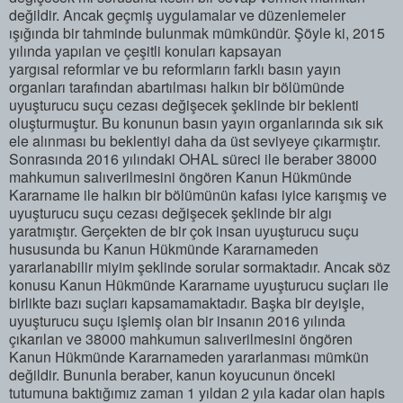
değildir. Ancak geçmiş uygulamalar ve düzenlemeler
ışığında bir tahminde bulunmak mümkündür. Şöyle ki, 2015
yılında yapılan ve çeşitli konuları kapsayan
yargısal reformlar ve bu reformların farklı basın yayın
organları tarafından abartılması halkın bir bölümünde
uyuşturucu suçu cezası değişecek şeklinde bir beklenti
oluşturmuştur. Bu konunun basın yayın organlarında sık sık
ele alınması bu beklentiyi daha da üst seviyeye çıkarmıştır.
Sonrasında 2016 yılındaki OHAL süreci ile beraber 38000
mahkumun salıverilmesini öngören Kanun Hükmünde
Kararname ile halkın bir bölümünün kafası iyice karışmış ve
uyuşturucu suçu cezası değişecek şeklinde bir algı
yaratmıştır. Gerçekten de bir çok insan uyuşturucu suçu
hususunda bu Kanun Hükmünde Kararnameden
yararlanabilir miyim şeklinde sorular sormaktadır. Ancak söz
konusu Kanun Hükmünde Kararname uyuşturucu suçları ile
birlikte bazı suçları kapsamamaktadır. Başka bir deyişle,
uyuşturucu suçu işlemiş olan bir insanın 2016 yılında
çıkarılan ve 38000 mahkumun salıverilmesini öngören
Kanun Hükmünde Kararnameden yararlanması mümkün
değildir. Bununla beraber, kanun koyucunun önceki
tutumuna baktığımız zaman 1 yıldan 2 yıla kadar olan hapis