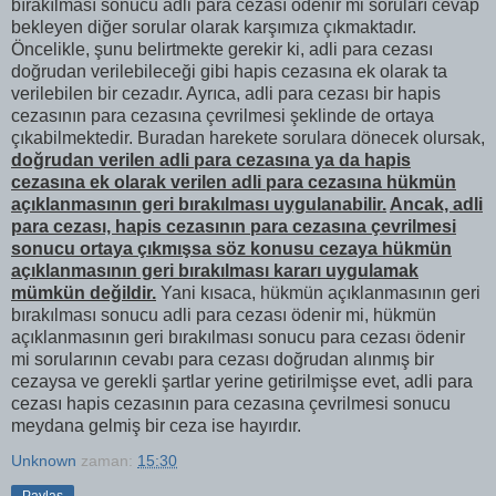
bırakılması sonucu adli para cezası ödenir mi soruları cevap
bekleyen diğer sorular olarak karşımıza çıkmaktadır.
Öncelikle, şunu belirtmekte gerekir ki, adli para cezası
doğrudan verilebileceği gibi hapis cezasına ek olarak ta
verilebilen bir cezadır. Ayrıca, adli para cezası bir hapis
cezasının para cezasına çevrilmesi şeklinde de ortaya
çıkabilmektedir. Buradan harekete sorulara dönecek olursak,
doğrudan verilen adli para cezasına ya da hapis
cezasına ek olarak verilen adli para cezasına hükmün
açıklanmasının geri bırakılması uygulanabilir.
Ancak, adli
para cezası, hapis cezasının para cezasına çevrilmesi
sonucu ortaya çıkmışsa söz konusu cezaya hükmün
açıklanmasının geri bırakılması kararı uygulamak
mümkün değildir.
Yani kısaca, hükmün açıklanmasının geri
bırakılması sonucu adli para cezası ödenir mi, hükmün
açıklanmasının geri bırakılması sonucu para cezası ödenir
mi sorularının cevabı para cezası doğrudan alınmış bir
cezaysa ve gerekli şartlar yerine getirilmişse evet, adli para
cezası hapis cezasının para cezasına çevrilmesi sonucu
meydana gelmiş bir ceza ise hayırdır.
Unknown
zaman:
15:30
Paylaş