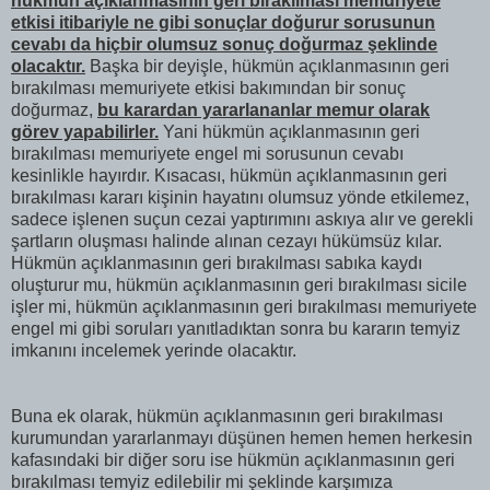
hükmün açıklanmasının geri bırakılması memuriyete
etkisi itibariyle ne gibi sonuçlar doğurur sorusunun
cevabı da hiçbir olumsuz sonuç doğurmaz şeklinde
olacaktır.
Başka bir deyişle, hükmün açıklanmasının geri
bırakılması memuriyete etkisi bakımından bir sonuç
doğurmaz,
bu karardan yararlananlar memur olarak
görev yapabilirler.
Yani hükmün açıklanmasının geri
bırakılması memuriyete engel mi sorusunun cevabı
kesinlikle hayırdır. Kısacası, hükmün açıklanmasının geri
bırakılması kararı kişinin hayatını olumsuz yönde etkilemez,
sadece işlenen suçun cezai yaptırımını askıya alır ve gerekli
şartların oluşması halinde alınan cezayı hükümsüz kılar.
Hükmün açıklanmasının geri bırakılması sabıka kaydı
oluşturur mu, hükmün açıklanmasının geri bırakılması sicile
işler mi, hükmün açıklanmasının geri bırakılması memuriyete
engel mi gibi soruları yanıtladıktan sonra bu kararın temyiz
imkanını incelemek yerinde olacaktır.
Buna ek olarak, hükmün açıklanmasının geri bırakılması
kurumundan yararlanmayı düşünen hemen hemen herkesin
kafasındaki bir diğer soru ise hükmün açıklanmasının geri
bırakılması temyiz edilebilir mi şeklinde karşımıza