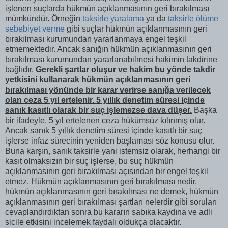
işlenen suçlarda hükmün açıklanmasının geri bırakılması
mümkündür. Örneğin
taksirle yaralama
ya da
taksirle ölüme
sebebiyet verme
gibi suçlar hükmün açıklanmasının geri
bırakılması kurumundan yararlanmaya engel teşkil
etmemektedir. Ancak sanığın hükmün açıklanmasının geri
bırakılması kurumundan yararlanabilmesi hakimin takdirine
bağlıdır.
Gerekli şartlar oluşur ve hakim bu yönde takdir
yetkisini kullanarak hükmün açıklanmasının geri
bırakılması yönünde bir karar verirse sanığa verilecek
olan ceza 5 yıl ertelenir. 5 yıllık denetim süresi içinde
sanık kasıtlı olarak bir suç işlemezse dava düşer.
Başka
bir ifadeyle, 5 yıl ertelenen ceza hükümsüz kılınmış olur.
Ancak sanık 5 yıllık denetim süresi içinde kasıtlı bir suç
işlerse infaz sürecinin yeniden başlaması söz konusu olur.
Buna karşın, sanık taksirle yani istemsiz olarak, herhangi bir
kasıt olmaksızın bir suç işlerse, bu suç hükmün
açıklanmasının geri bırakılması açısından bir engel teşkil
etmez. Hükmün açıklanmasının geri bırakılması nedir,
hükmün açıklanmasının geri bırakılması ne demek, hükmün
açıklanmasının geri bırakılması şartları nelerdir gibi soruları
cevaplandırdıktan sonra bu kararın sabıka kaydına ve adli
sicile etkisini incelemek faydalı oldukça olacaktır.