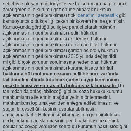
sebebiyle oluşan mağduriyetler ve bu sorunlara bağlı olarak
zarar gören aile kurumu göz önüne alınarak hükmün
açıklanmasının geri bırakılması tıpkı
denetimli serbestlik
gibi
kamuoyunca oldukça ilgi çeken bir kavram haline gelmiştir.
Kamuoyunda gördüğü bu ilgiye paralel olarak hükmün
açıklanmasının geri bırakılması nedir, hükmün
açıklanmasının geri bırakılması ne demek, hükmün
açıklanmasının geri bırakılması ne zaman biter, hükmün
açıklanmasının geri bırakılması şartları nelerdir, hükmün
açıklanmasının geri bırakılması 2015 yılında değiştirildi
mi gibi birçok sorunun sorulmasına neden olan hükmün
açıklanmasının geri bırakılması kurumu kısaca
bir fail
hakkında hükmolunan cezanın belli bir süre zarfında
fail denetim altında tutulmak şartıyla uygulanmasının
geciktirilmesi ve sonrasında hükümsüz kılınmasıdır.
Bu
tanımdan da anlaşılabileceği gibi bu ceza hukuku kurumu
mahkumların ailelerinin mağduriyetinin önlenmesini,
mahkumların topluma yeniden entegre edilebilmesini ve
suçun bireyselliği ilkesinin uygulanabilmesini
amaçlamaktadır. Hükmün açıklanmasının geri bırakılması
nedir, hükmün açıklanmasının geri bırakılması ne demek
sorularına cevap verdikten sonra bu kurumun nasıl işlediğini