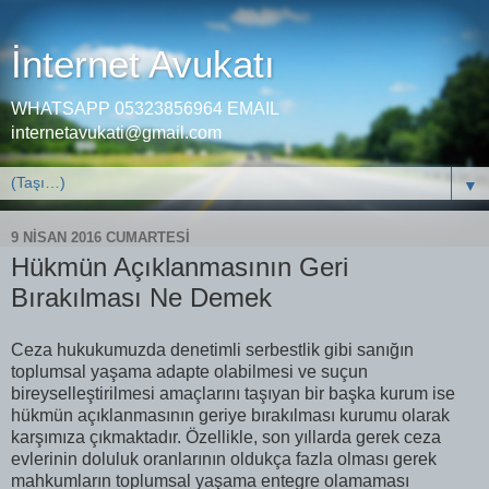
İnternet Avukatı
WHATSAPP 05323856964 EMAIL
internetavukati@gmail.com
▼
9 NISAN 2016 CUMARTESI
Hükmün Açıklanmasının Geri
Bırakılması Ne Demek
Ceza hukukumuzda denetimli serbestlik gibi sanığın
toplumsal yaşama adapte olabilmesi ve suçun
bireyselleştirilmesi amaçlarını taşıyan bir başka kurum ise
hükmün açıklanmasının geriye bırakılması kurumu olarak
karşımıza çıkmaktadır. Özellikle, son yıllarda gerek ceza
evlerinin doluluk oranlarının oldukça fazla olması gerek
mahkumların toplumsal yaşama entegre olamaması