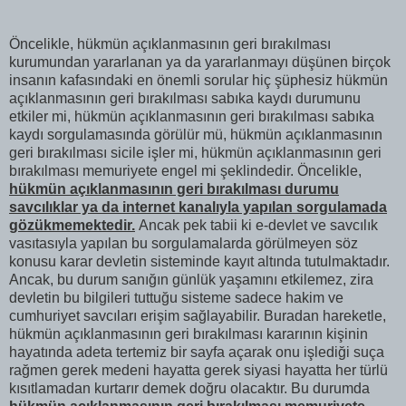
Öncelikle, hükmün açıklanmasının geri bırakılması
kurumundan yararlanan ya da yararlanmayı düşünen birçok
insanın kafasındaki en önemli sorular hiç şüphesiz hükmün
açıklanmasının geri bırakılması sabıka kaydı durumunu
etkiler mi, hükmün açıklanmasının geri bırakılması sabıka
kaydı sorgulamasında görülür mü, hükmün açıklanmasının
geri bırakılması sicile işler mi, hükmün açıklanmasının geri
bırakılması memuriyete engel mi şeklindedir. Öncelikle,
hükmün açıklanmasının geri bırakılması durumu
savcılıklar ya da internet kanalıyla yapılan sorgulamada
gözükmemektedir.
Ancak pek tabii ki e-devlet ve savcılık
vasıtasıyla yapılan bu sorgulamalarda görülmeyen söz
konusu karar devletin sisteminde kayıt altında tutulmaktadır.
Ancak, bu durum sanığın günlük yaşamını etkilemez, zira
devletin bu bilgileri tuttuğu sisteme sadece hakim ve
cumhuriyet savcıları erişim sağlayabilir. Buradan hareketle,
hükmün açıklanmasının geri bırakılması kararının kişinin
hayatında adeta tertemiz bir sayfa açarak onu işlediği suça
rağmen gerek medeni hayatta gerek siyasi hayatta her türlü
kısıtlamadan kurtarır demek doğru olacaktır. Bu durumda