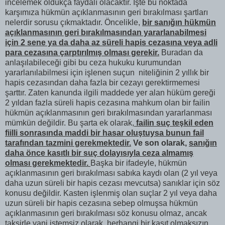
incelemek oldukça faydalı olacaktır. İşte bu noktada
karşımıza hükmün açıklanmasının geri bırakılması şartları
nelerdir sorusu çıkmaktadır. Öncelikle,
bir sanığın hükmün
açıklanmasının geri bırakılmasından yararlanabilmesi
için 2 sene ya da daha az süreli hapis cezasına veya adli
para cezasına çarptırılmış olması gerekir.
Buradan da
anlaşılabileceği gibi bu ceza hukuku kurumundan
yararlanılabilmesi için işlenen suçun niteliğinin 2 yıllık bir
hapis cezasından daha fazla bir cezayı gerektirmemesi
şarttır. Zaten kanunda ilgili maddede yer alan hüküm gereği
2 yıldan fazla süreli hapis cezasına mahkum olan bir failin
hükmün açıklanmasının geri bırakılmasından yararlanması
mümkün değildir. Bu şarta ek olarak,
failin suç teşkil eden
fiilli sonrasında maddi bir hasar oluştuysa bunun fail
tarafından tazmini gerekmektedir.
Ve son olarak,
sanığın
daha önce kasıtlı bir suç dolayısıyla ceza almamış
olması gerekmektedir.
Başka bir ifadeyle, hükmün
açıklanmasının geri bırakılması sabıka kaydı olan (2 yıl veya
daha uzun süreli bir hapis cezası mevcutsa) sanıklar için söz
konusu değildir. Kasten işlenmiş olan suçlar 2 yıl veya daha
uzun süreli bir hapis cezasına sebep olmuşsa hükmün
açıklanmasının geri bırakılması söz konusu olmaz, ancak
taksirle yani istemsiz olarak, herhangi bir kasıt olmaksızın