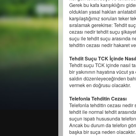
Gerek bu kafa karışıklığını gid
oldukları yasal hakları anlata
karşılaştığımız soruları teker t
sıralamak gerekirse: Tehdit suç
cezası nedir tehdit suçu şikaye
suçu ile tehdit suçu arasında ne
tehditin cezası nedir hakaret ve
Tehdit Suçu TCK İçinde Nasıl
Tehdit suçu TCK içinde nasıl ta
bir yakınının hayatına vücut ya
saldırı düzenleyeceğinden bahis
vermek en doğrusu olacaktır.
Telefonla Tehditin Cezası
Telefonla tehditin cezası nedir
tehdit ile normal tehdit arasında
suçun ispatı hususunda telefonl
Ancak bu durum da telefon görüş
başka bir suça neden olacaktır