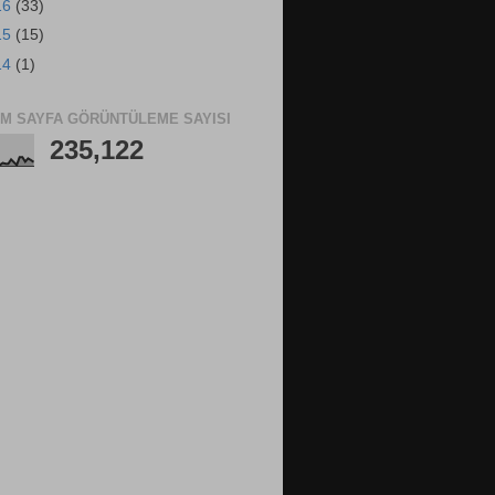
16
(33)
15
(15)
14
(1)
M SAYFA GÖRÜNTÜLEME SAYISI
235,122