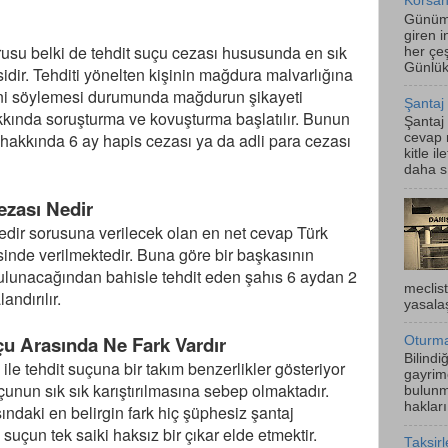
Korsan
Günümü
i
giren i
rusu belki de tehdit suçu cezası hususunda en sık
her çeş
Günlük
sidir. Tehditi yönelten kişinin mağdura malvarlığına
ğini söylemesi durumunda mağdurun şikayeti
Şantaj
akkında soruşturma ve kovuşturma başlatılır. Bunun
Şantaj
 hakkında 6 ay hapis cezası ya da adli para cezası
cevap m
kitle i
daha sı
ezası Nedir
edir sorusuna verilecek olan en net cevap Türk
de verilmektedir. Buna göre bir başkasının
 bulunacağından bahisle tehdit eden şahıs 6 aydan 2
meclis
andırılır.
yasalaş
çu Arasında Ne Fark Vardır
Oturma
Bilindi
 ile tehdit suçuna bir takım benzerlikler gösteriyor
gayrim
çunun sık sık karıştırılmasına sebep olmaktadır.
bulunm
hakları
ındaki en belirgin fark hiç şüphesiz şantaj
uçun tek saiki haksız bir çıkar elde etmektir.
Taksir