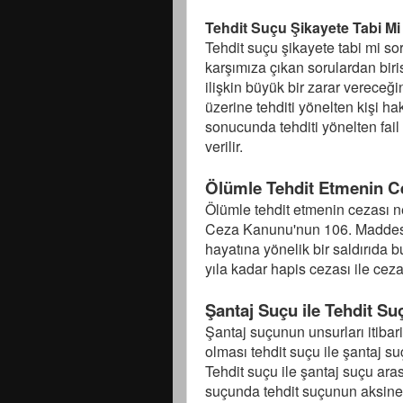
Tehdit Suçu Şikayete Tabi M
Tehdit suçu şikayete tabi mi so
karşımıza çıkan sorulardan biri
ilişkin büyük bir zarar verece
üzerine tehditi yönelten kişi h
sonucunda tehditi yönelten fail
verilir.
Ölümle Tehdit Etmenin C
Ölümle tehdit etmenin cezası n
Ceza Kanunu'nun 106. Maddesin
hayatına yönelik bir saldırıda
yıla kadar hapis cezası ile cezal
Şantaj Suçu ile Tehdit Su
Şantaj suçunun unsurları itibari
olması tehdit suçu ile şantaj su
Tehdit suçu ile şantaj suçu aras
suçunda tehdit suçunun aksine s