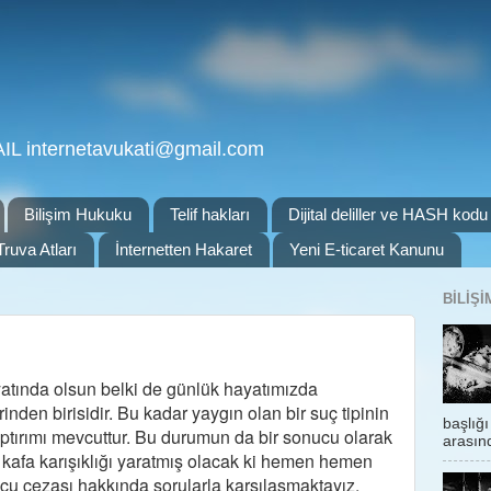
 internetavukati@gmail.com
Bilişim Hukuku
Telif hakları
Dijital deliller ve HASH kodu
Truva Atları
İnternetten Hakaret
Yeni E-ticaret Kanunu
BILIŞ
ayatında olsun belki de günlük hayatımızda
rinden birisidir. Bu kadar yaygın olan bir suç tipinin
başlığı
 yaptırımı mevcuttur. Bu durumun da bir sonucu olarak
arasın
kafa karışıklığı yaratmış olacak ki hemen hemen
uçu cezası hakkında sorularla karşılaşmaktayız.