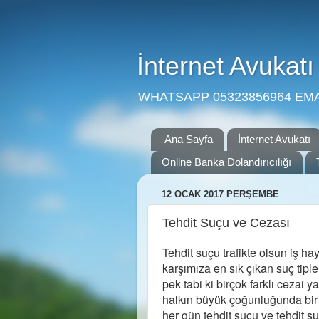
İnternet Avukatı
WHATSAPP 05323856964 EMAIL
Ana Sayfa
İnternet Avukatı
Online Banka Dolandırıcılığı
12 OCAK 2017 PERŞEMBE
Tehdit Suçu ve Cezası
Tehdit suçu trafikte olsun iş h
karşımıza en sık çıkan suç tiple
pek tabi ki birçok farklı cezai
halkın büyük çoğunluğunda bir 
her gün tehdit suçu ve tehdit s