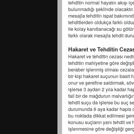
tehditin normal hayatın akışı iç
bulunmadığı şeklinde olacaktır
mesajla tehditin ispat bakımın
tehditlerden oldukça farklı oldu
ile kolay kanıtlanacağı su götür
farklı olarak mesajla tehdit d
Hakaret ve Tehditin Ceza
Hakaret ve tehditin cezası ned
tehditin mahiyetine göre değişi
beraber işlenmiş olması cezala
bir kişi hakaret suçunun basit 
onur ve şerefine saldırmak, sö
işlerse 3 aydan 2 yıla kadar hap
fail bir de mağdurun malvarlığı
tehdit suçu da işlerse bu suç 
durumunda 6 aya kadar hapis ce
bu noktada dikkat edilmesi ger
konusu suçların yanı tehdit ve ha
işlenmesine göre değiştiği gerç