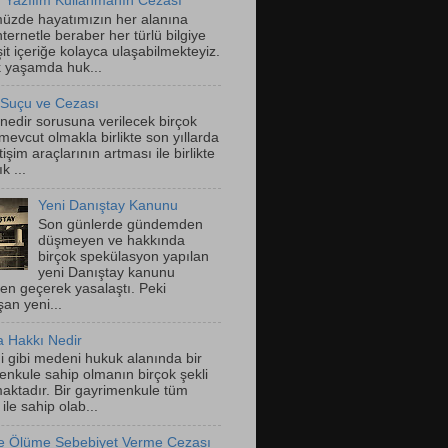
 Yazılım Kullanmanın Cezası
zde hayatımızın her alanına
nternetle beraber her türlü bilgiye
it içeriğe kolayca ulaşabilmekteyiz.
 yaşamda huk...
 Suçu ve Cezası
 nedir sorusuna verilecek birçok
evcut olmakla birlikte son yıllarda
letişim araçlarının artması ile birlikte
k ...
Yeni Danıştay Kanunu
Son günlerde gündemden
düşmeyen ve hakkında
birçok spekülasyon yapılan
yeni Danıştay kanunu
ten geçerek yasalaştı. Peki
an yeni...
 Hakkı Nedir
ği gibi medeni hukuk alanında bir
enkule sahip olmanın birçok şekli
aktadır. Bir gayrimenkule tüm
 ile sahip olab...
le Ölüme Sebebiyet Verme Cezası