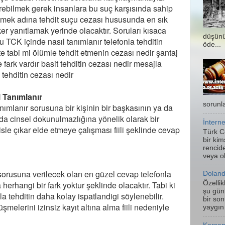
erebilmek gerek insanlara bu suç karşısında sahip
bilmek adına tehdit suçu cezası hususunda en sık
eker yanıtlamak yerinde olacaktır. Soruları kısaca
düşünü
u TCK içinde nasıl tanımlanır telefonla tehditin
öde...
te tabi mi ölümle tehdit etmenin cezası nedir şantaj
 fark vardır basit tehditin cezası nedir mesajla
 tehditin cezası nedir
 Tanımlanır
sorunla
nımlanır sorusuna bir kişinin bir başkasının ya da
 da cinsel dokunulmazlığına yönelik olarak bir
İntern
le çıkar elde etmeye çalışması fiili şeklinde cevap
Türk C
bir kim
rencide
veya ol
 sorusuna verilecek olan en güzel cevap telefonla
Doland
 herhangi bir fark yoktur şeklinde olacaktır. Tabi ki
Özelli
şu gün
a tehditin daha kolay ispatlandigi söylenebilir.
bir son
melerini izinsiz kayıt altına alma fiili nedeniyle
yaygın 
.