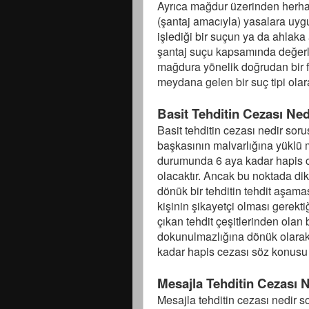
Ayrıca mağdur üzerinden herhan
(şantaj amacıyla) yasalara uyg
işlediği bir suçun ya da ahlaka 
şantaj suçu kapsamında değerle
mağdura yönelik doğrudan bir f
meydana gelen bir suç tipi olar
Basit Tehditin Cezası Ne
Basit tehditin cezası nedir soru
başkasının malvarlığına yüklü 
durumunda 6 aya kadar hapis c
olacaktır. Ancak bu noktada di
dönük bir tehditin tehdit aşa
kişinin şikayetçi olması gerekt
çıkan tehdit çeşitlerinden olan 
dokunulmazlığına dönük olarak 
kadar hapis cezası söz konusu 
Mesajla Tehditin Cezası 
Mesajla tehditin cezası nedir 