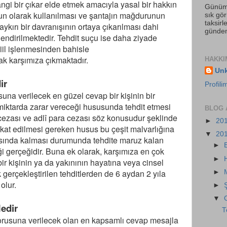
gi bir çıkar elde etmek amacıyla yasal bir hakkın
Günümü
un olarak kullanılması ve şantajın mağdurunun
sık gör
taksir
aykırı bir davranışının ortaya çıkarılması dahi
gündem
ndirilmektedir. Tehdit suçu ise daha ziyade
iil işlenmesinden bahisle
ak karşımıza çıkmaktadır.
HAKKI
Un
dir
Profil
suna verilecek en güzel cevap bir kişinin bir
miktarda zarar vereceği hususunda tehdit etmesi
BLOG 
ezası ve adlî para cezası söz konusudur şeklinde
►
20
kkat edilmesi gereken husus bu çeşit malvarlığına
▼
20
masında kalması durumunda tehdite maruz kalan
►
iği gerçeğidir. Buna ek olarak, karşımıza en çok
►
bir kişinin ya da yakınının hayatına veya cinsel
gerçekleştirilen tehditlerden de 6 aydan 2 yıla
►
olur.
►
▼
Nedir
T
sorusuna verilecek olan en kapsamlı cevap mesajla