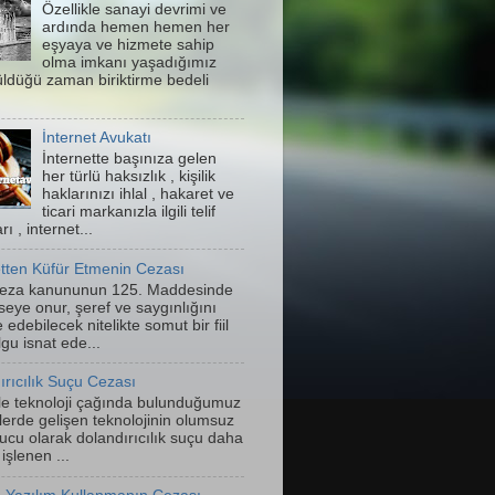
Özellikle sanayi devrimi ve
ardında hemen hemen her
eşyaya ve hizmete sahip
olma imkanı yaşadığımız
ldüğü zaman biriktirme bedeli
İnternet Avukatı
İnternette başınıza gelen
her türlü haksızlık , kişilik
haklarınızı ihlal , hakaret ve
ticari markanızla ilgili telif
rı , internet...
etten Küfür Etmenin Cezası
eza kanununun 125. Maddesinde
seye onur, şeref ve saygınlığını
 edebilecek nitelikte somut bir fiil
gu isnat ede...
ırıcılık Suçu Cezası
kle teknoloji çağında bulunduğumuz
lerde gelişen teknolojinin olumsuz
ucu olarak dolandırıcılık suçu daha
işlenen ...