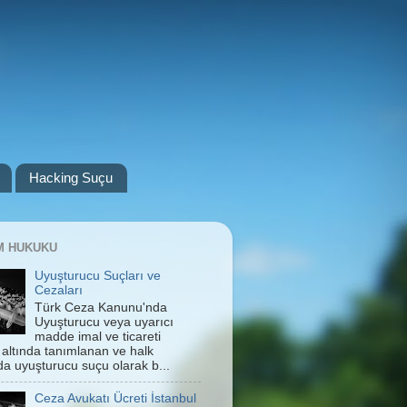
Hacking Suçu
IM HUKUKU
Uyuşturucu Suçları ve
Cezaları
Türk Ceza Kanunu'nda
Uyuşturucu veya uyarıcı
madde imal ve ticareti
 altında tanımlanan ve halk
da uyuşturucu suçu olarak b...
Ceza Avukatı Ücreti İstanbul