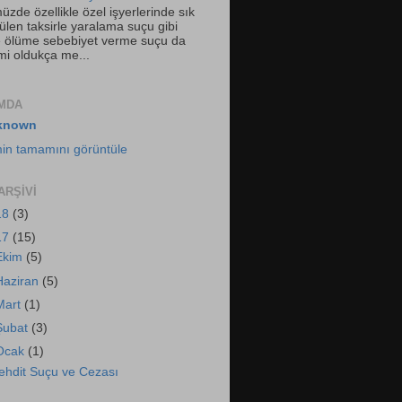
zde özellikle özel işyerlerinde sık
ülen taksirle yaralama suçu gibi
le ölüme sebebiyet verme suçu da
i oldukça me...
MDA
known
imin tamamını görüntüle
ARŞIVI
18
(3)
17
(15)
Ekim
(5)
Haziran
(5)
Mart
(1)
Şubat
(3)
Ocak
(1)
ehdit Suçu ve Cezası